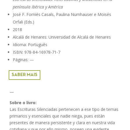
península Ibérica y América
José F. Forniés Casals, Paulina Numhauser e Moisés
Orfali (Eds.)
2018
Alcalá de Henares: Universidad de Alcalá de Henares
Idioma: Português
ISBN: 978-84-16978-71-7
Páginas: —
SABER MAIS
—
Sobre o livro:
Las Escrituras Silenciadas pertenecen a ese tipo de temas
primarios y esenciales que nadie niega, pues están
presentes de manera persistente y clara en nuestra vida
cotidiana y que por ello mismo, poseen una evidente