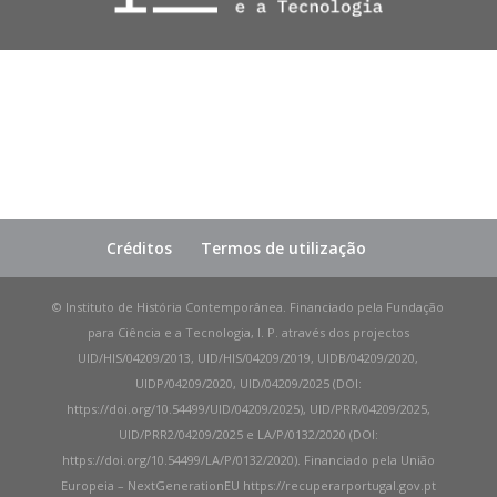
Créditos
Termos de utilização
© Instituto de História Contemporânea. Financiado pela Fundação
para Ciência e a Tecnologia, I. P. através dos projectos
UID/HIS/04209/2013, UID/HIS/04209/2019, UIDB/04209/2020,
UIDP/04209/2020, UID/04209/2025 (DOI:
https://doi.org/10.54499/UID/04209/2025), UID/PRR/04209/2025,
UID/PRR2/04209/2025 e LA/P/0132/2020 (DOI:
https://doi.org/10.54499/LA/P/0132/2020). Financiado pela União
Europeia – NextGenerationEU https://recuperarportugal.gov.pt