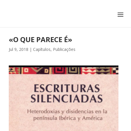
+351 217 908 390
ihc@fcsh.unl.pt
«O QUE PARECE É»
Jul 9, 2018
|
Capítulos
,
Publicações