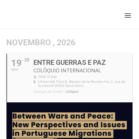
+351 217 908 390
ihc@fcsh.unl.pt
NOVEMBRO , 2026
19
20
ENTRE GUERRAS E PAZ
COLÓQUIO INTERNACIONAL
NOV
(Todo O Dia)
Université Paris 8, Maison de la Recherche
, 2, rue de
la Liberté 93526 Saint-Denis
Tipologia do Evento:
Colóquio