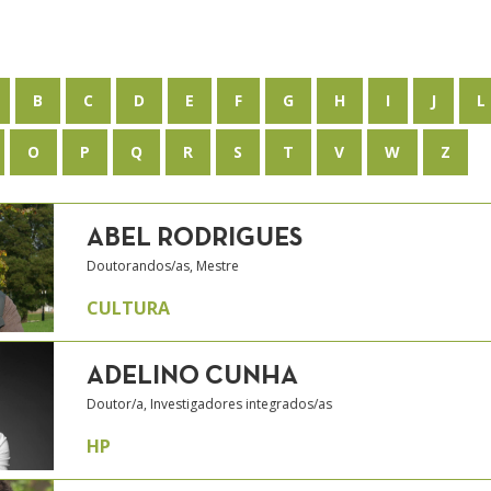
B
C
D
E
F
G
H
I
J
L
O
P
Q
R
S
T
V
W
Z
ABEL RODRIGUES
Doutorandos/as, Mestre
CULTURA
ADELINO CUNHA
Doutor/a, Investigadores integrados/as
HP