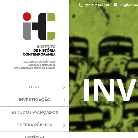
+351 217 908 390
ihc@fcsh.unl
IN
O IHC
INVESTIGAÇÃO
ESTUDOS AVANÇADOS
ESFERA PÚBLICA
NOTÍCIAS