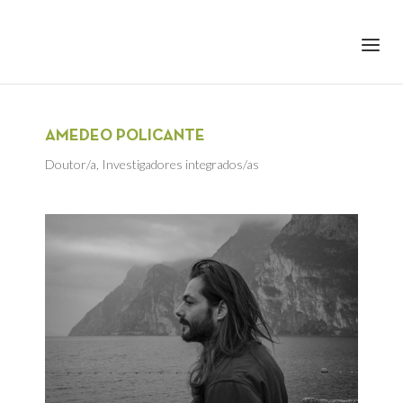
+351 217 908 390
ihc@fcsh.unl.pt
AMEDEO POLICANTE
Doutor/a
,
Investigadores integrados/as