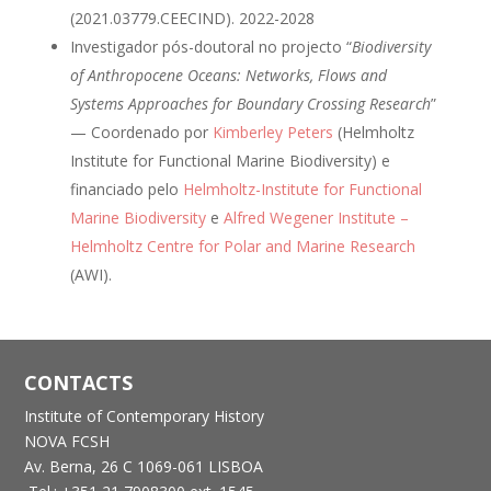
(2021.03779.CEECIND). 2022-2028
Investigador pós-doutoral no projecto “
Biodiversity
of Anthropocene Oceans: Networks, Flows and
Systems Approaches for Boundary Crossing Research
”
— Coordenado por
Kimberley Peters
(Helmholtz
Institute for Functional Marine Biodiversity) e
financiado pelo
Helmholtz-Institute for Functional
Marine Biodiversity
e
Alfred Wegener Institute –
Helmholtz Centre for Polar and Marine Research
(AWI).
CONTACTS
Institute of Contemporary History
NOVA FCSH
Av. Berna, 26 C
1069-061 LISBOA