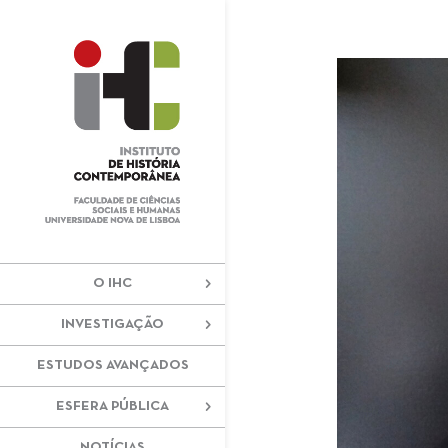
+351 217 908 390
ihc@fcsh.unl
O IHC
INVESTIGAÇÃO
ESTUDOS AVANÇADOS
ESFERA PÚBLICA
NOTÍCIAS