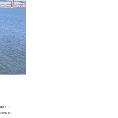
cademia
ropeu de