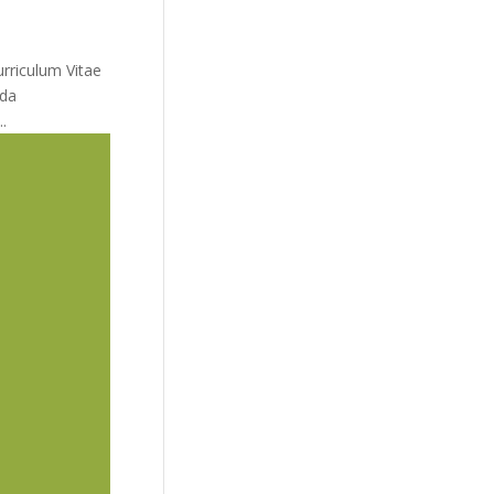
rriculum Vitae
 da
.