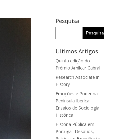
PORQUÊ O IHC
GRUPOS DE INVESTIGAÇÃO
INVESTIGADORES
Pesquisa
Ultimos Artigos
Quinta edição do
Prémio Amílcar Cabral
Research Associate in
History
Emoções e Poder na
Península Ibérica:
Ensaios de Sociologia
Histórica
História Pública em
Portugal: Desafios,
Práticas e Experiências