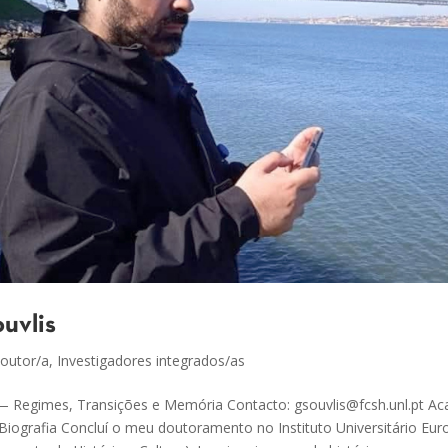
uvlis
outor/a
,
Investigadores integrados/as
a — Regimes, Transições e Memória Contacto: gsouvlis@fcsh.unl.pt A
 Biografia Concluí o meu doutoramento no Instituto Universitário Eu