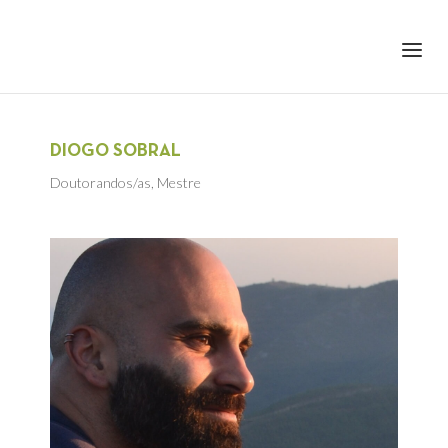
+351 217 908 390
ihc@fcsh.unl.pt
DIOGO SOBRAL
Doutorandos/as
,
Mestre