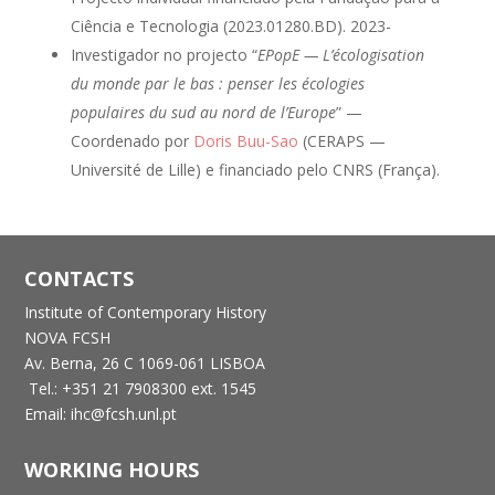
Ciência e Tecnologia (2023.01280.BD). 2023-
Investigador no projecto “
EPopE — L’écologisation
du monde par le bas : penser les écologies
populaires du sud au nord de l’Europe
” —
Coordenado por
Doris Buu-Sao
(CERAPS —
Université de Lille) e financiado pelo CNRS (França).
CONTACTS
Institute of Contemporary History
NOVA FCSH
Av. Berna, 26 C
1069-061 LISBOA
Tel.: +351 21 7908300 ext. 1545
Email: ihc@fcsh.unl.pt
WORKING HOURS