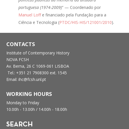
portuguesa (1974-2009)
” — Coordenado por
Manuel Loff
e financiado pela Fundação para a
Ciência e Tecnologia (
PTDC/HIS-HIS/121001/2010
).
CONTACTS
Institute of Contemporary History
NOVA FCSH
Av. Berna, 26 C
1069-061 LISBOA
Tel.: +351 21 7908300 ext. 1545
Email: ihc@fcsh.unl.pt
WORKING HOURS
Monday to Friday
10.00h - 13.00h /
14.00h - 18.00h
SEARCH