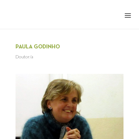
+351 217 908 390
ihc@fcsh.unl.pt
PAULA GODINHO
Doutor/a