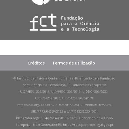
Créditos
Termos de utilização
© Instituto de História Contemporânea. Financiado pela Fundação
para Ciência e a Tecnologia, I. P. através dos projectos
UID/HIS/04209/2013, UID/HIS/04209/2019, UIDB/04209/2020,
UIDP/04209/2020, UID/04209/2025 (DOI:
https://doi.org/10.54499/UID/04209/2025), UID/PRR/04209/2025,
UID/PRR2/04209/2025 e LA/P/0132/2020 (DOI:
https://doi.org/10.54499/LA/P/0132/2020). Financiado pela União
Europeia – NextGenerationEU https://recuperarportugal.gov.pt