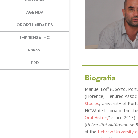
AGENDA
OPORTUNIDADES
IMPRENSA IHC
IN2PAST
PRR
Biografia
Manuel Loff (Oporto, Portu
(Florence). Tenured Associ
Studies
, University of Por
NOVA de Lisboa of the them
Oral History
” (since 2013).
(
Universitat Autònoma de 
at the
Hebrew University o