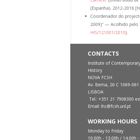
(Espanha). 2012-2016 [
Coordenador do projecto
2009)” — Acolhido pelo 
HIS/121001/2010
).
CONTACTS
Institute of Contemporar
History
NOVA FCSH
Av. Berna, 26 C
1069-061
LISBOA
Tel.: +351 21 7908300 ex
Email: ihc@fcsh.unl.pt
WORKING HOURS
Monday to Friday
10.00h - 13.00h /
14.00h -