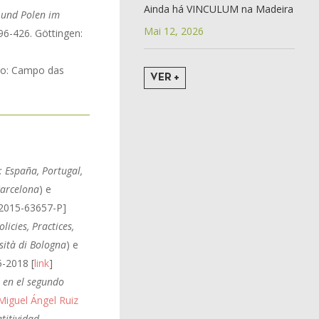
Ainda há VINCULUM na Madeira
h und Polen im
Mai 12, 2026
96-426. Göttingen:
to: Campo das
VER +
: España, Portugal,
Barcelona
) e
2015-63657-P]
icies, Practices,
sità di Bologna
) e
5-2018 [
link
]
 en el segundo
Miguel Ángel Ruiz
titividad