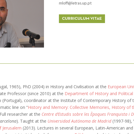
mloff@letras.up.pt
CURRICULUM VITAE
gal, 1965), PhD (2004) in History and Civilisation at the
European Univ
ate Professor (since 2010) at the
Department of History and Political
to (Portugal), coordinator at the Institute of Contemporary History of
atic line on “
History and Memory: Collective Memories, History of 
 Full researcher at the
Centre d’Estudis sobre les Èpoques Franquista i 
Barcelona
). Taught at the
Universidad Autónoma de Madrid
(1997-98), 
f Jerusalem
(2013). Lectures in several European, Latin-American and 