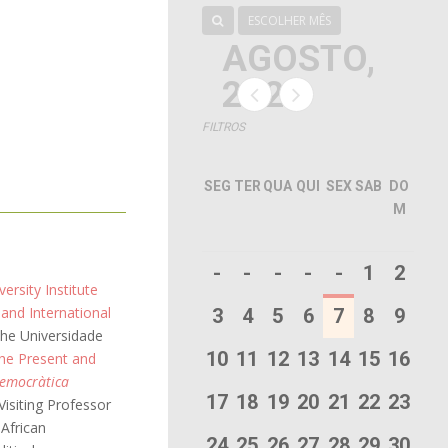
ESCOLHER MÊS
AGOSTO,
2026
FILTROS
SEG
TER
QUA
QUI
SEX
SAB
DO
M
-
-
-
-
-
1
2
ersity Institute
 and International
3
4
5
6
7
8
9
 the Universidade
10
11
12
13
14
15
16
the Present and
Democràtica
17
18
19
20
21
22
23
Visiting Professor
African
24
25
26
27
28
29
30