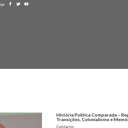
.pt
F
História Política Comparada – Re
Transições, Colonialismo e Memó
Contacto: