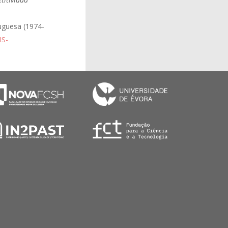
uguesa (1974-
IS-