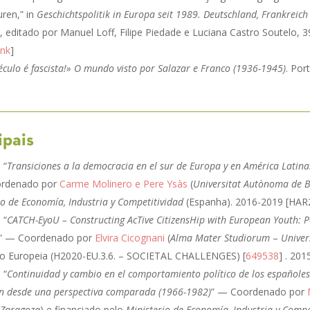
uren,” in
Geschichtspolitik in Europa seit 1989. Deutschland, Frankreic
, editado por Manuel Loff, Filipe Piedade e Luciana Castro Soutelo, 3
ink
]
éculo é fascista!» O mundo visto por Salazar e Franco (1936-1945)
. Por
ipais
 “
Transiciones a la democracia en el sur de Europa y en América Latina
ordenado por
Carme Molinero e Pere Ysàs
(
Universitat Autònoma de 
io de Economía, Industria y Competitividad
(Espanha). 2016-2019 [HAR
 “
CATCH-EyoU – Constructing AcTive CitizensHip with European Youth: Pol
” — Coordenado por
Elvira Cicognani
(
Alma Mater Studiorum
–
Univer
ão Europeia (H2020-EU.3.6. – SOCIETAL CHALLENGES) [
649538
] . 201
 “
Continuidad y cambio en el comportamiento político de los españoles
ión desde una perspectiva comparada (1966-1982)
” — Coordenado por
 Zaragoza
) e financiado pelo
Ministerio de Economía, Industria y Compe