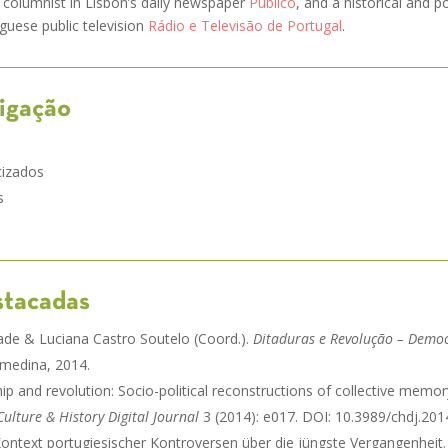
ar columnist in Lisbon’s daily newspaper
Público
, and a historical and pol
uese public television
Rádio e Televisão de Portugal
.
tigação
cizados
s
stacadas
dade & Luciana Castro Soutelo (Coord.).
Ditaduras e Revolução – Democr
lmedina, 2014.
ip and revolution: Socio-political reconstructions of collective memor
Culture & History Digital Journal
3 (2014): e017. DOI: 10.3989/chdj.201
Kontext portugiesischer Kontroversen über die jüngste Vergangenheit.