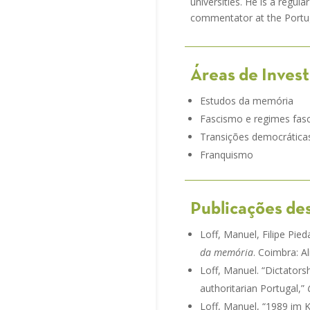
universities. He is a regul
commentator at the Portug
Áreas de Inves
Estudos da memória
Fascismo e regimes fas
Transições democrática
Franquismo
Publicações de
Loff, Manuel, Filipe Pie
da memória
. Coimbra: A
Loff, Manuel. “Dictatorsh
authoritarian Portugal,”
Loff, Manuel, “1989 im 