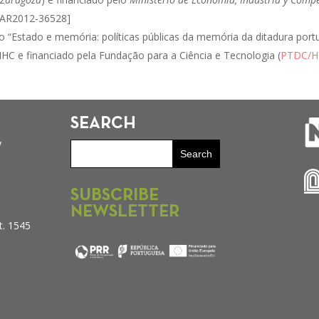
HAR2012-36528]
 “Estado e memória: políticas públicas da memória da ditadura port
IHC e financiado pela Fundação para a Ciência e Tecnologia (
PTDC/H
SEARCH
y
SUBSCRIBE
NEWSLETTER
t. 1545