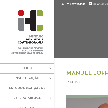
+351 217 908 390
ihc@fcsh.unl
O IHC
MANUEL LOF
INVESTIGAÇÃO
Doutor/a
ESTUDOS AVANÇADOS
ESFERA PÚBLICA
NOTÍCIAS