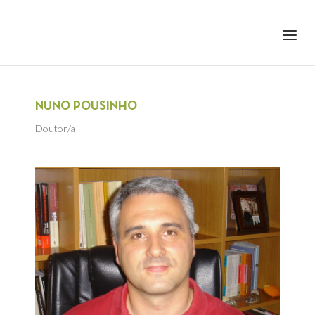
+351 217 908 390
ihc@fcsh.unl.pt
NUNO POUSINHO
Doutor/a