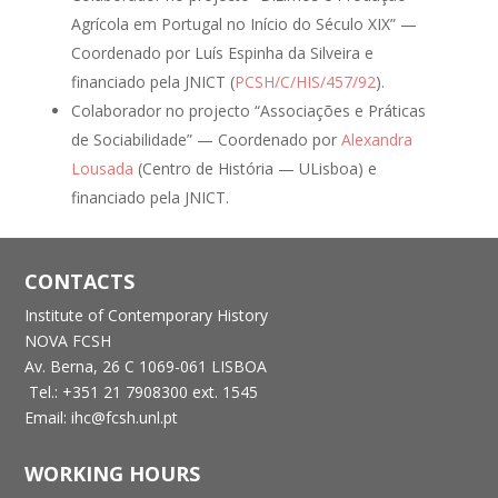
Agrícola em Portugal no Início do Século XIX” —
Coordenado por Luís Espinha da Silveira e
financiado pela JNICT (
PCSH/C/HIS/457/92
).
Colaborador no projecto “Associações e Práticas
de Sociabilidade” — Coordenado por
Alexandra
Lousada
(Centro de História — ULisboa) e
financiado pela JNICT.
CONTACTS
Institute of Contemporary History
NOVA FCSH
Av. Berna, 26 C
1069-061 LISBOA
Tel.: +351 21 7908300 ext. 1545
Email: ihc@fcsh.unl.pt
WORKING HOURS