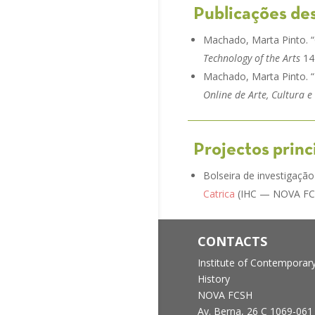
Publicações de
Machado, Marta Pinto. 
Technology of the Arts
14 
Machado, Marta Pinto. “
Online de Arte, Cultura e
Projectos princ
Bolseira de investigação
Catrica
(IHC — NOVA FCSH
CONTACTS
Institute of Contemporar
History
NOVA FCSH
Av. Berna, 26 C
1069-061