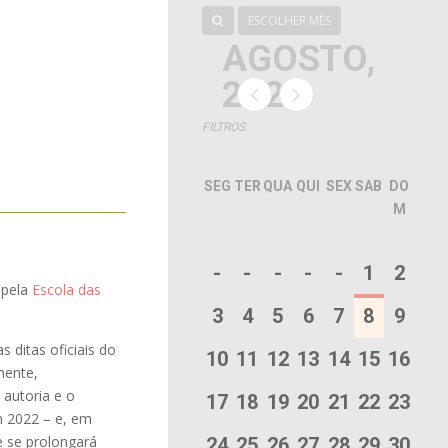
ESCOLHER MÊS
AGOSTO,
2026
FILTROS
SEG
TER
QUA
QUI
SEX
SAB
DO
M
-
-
-
-
-
1
2
 pela
Escola das
3
4
5
6
7
8
9
 ditas oficiais do
10
11
12
13
14
15
16
mente,
 autoria e o
17
18
19
20
21
22
23
m 2022 – e, em
e se prolongará
24
25
26
27
28
29
30