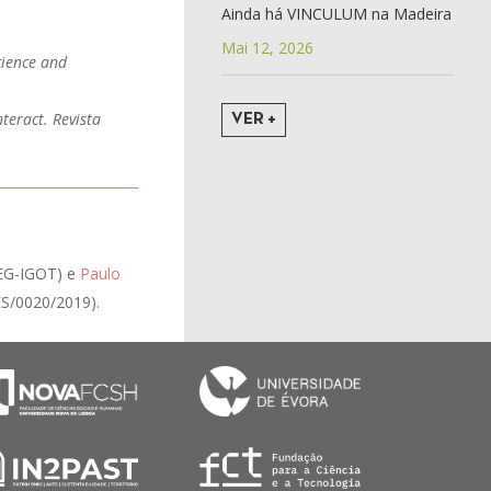
Ainda há VINCULUM na Madeira
Mai 12, 2026
cience and
nteract. Revista
VER +
EG-IGOT) e
Paulo
ES/0020/2019).