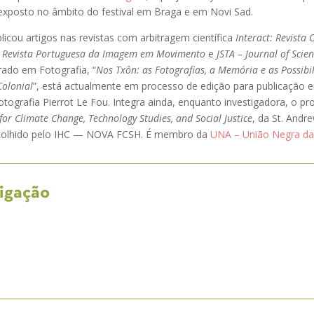
 exposto no âmbito do festival em Braga e em Novi Sad.
cou artigos nas revistas com arbitragem científica
Interact: Revista 
: Revista Portuguesa da Imagem em Movimento
e
JSTA – Journal of Sci
rado em Fotografia, “
Nos Txôn: as Fotografias, a Memória e as Possib
Colonial
”, está actualmente em processo de edição para publicação e
otografia Pierrot Le Fou. Integra ainda, enquanto investigadora, o pr
or Climate Change, Technology Studies, and Social Justice
, da St. Andre
acolhido pelo IHC — NOVA FCSH. É membro da
UNA – União Negra da
tigação