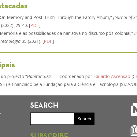
stacadas
“On Memory and Post-Truth: Through the Family Album,”
Journal of S
(2022): 29-40. [
PDF
]
Memória e as possibilidades da narrativa no discurso pós-colonial,”
I
 Tecnologia
35 (2021). [
PDF
]
ipais
 do projecto “
Habitar Siza
” — Coordenado por
Eduardo Ascensão
(C
) e financiado pela Fundação para a Ciência e Tecnologia (SIZA/U
SEARCH
y
SUBSCRIBE