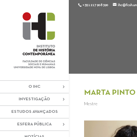
+351 217 908 390
ihc@fcsh.unl
O IHC
MARTA PINT
INVESTIGAÇÃO
Mestre
ESTUDOS AVANÇADOS
ESFERA PÚBLICA
NOTÍCIAS