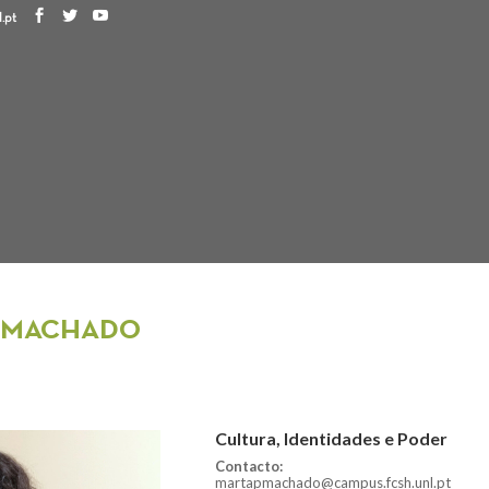
.pt
O MACHADO
Cultura, Identidades e Poder
Contacto:
martapmachado@campus.fcsh.unl.pt