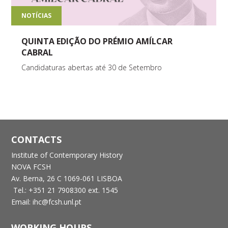
NOTÍCIAS
QUINTA EDIÇÃO DO PRÉMIO AMÍLCAR
CABRAL
Candidaturas abertas até 30 de Setembro
CONTACTS
Institute of Contemporary History
NOVA FCSH
Av. Berna, 26 C
1069-061 LISBOA
Tel.: +351 21 7908300 ext. 1545
Email: ihc@fcsh.unl.pt
WORKING HOURS