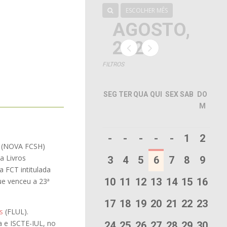
ESCOLHER MÊS
AGOSTO,
2026
FILTROS
SEG
TER
QUA
QUI
SEX
SAB
DO
M
-
-
-
-
-
1
2
e (NOVA FCSH)
a Livros
3
4
5
6
7
8
9
 FCT intitulada
10
11
12
13
14
15
16
ue venceu a 23ª
17
18
19
20
21
22
23
s
(FLUL).
a e ISCTE-IUL, no
24
25
26
27
28
29
30