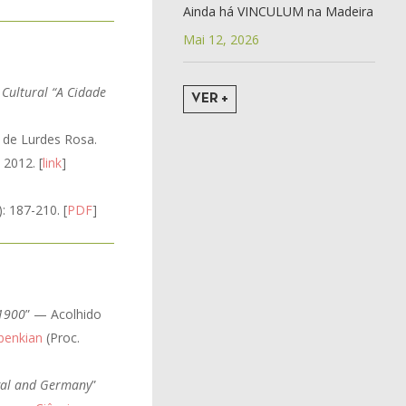
Ainda há VINCULUM na Madeira
Mai 12, 2026
 Cultural “A Cidade
VER +
a de Lurdes Rosa.
2012. [
link
]
: 187-210. [
PDF
]
 1900
” — Acolhido
benkian
(Proc.
gal and Germany
”