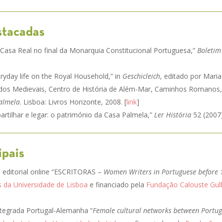
stacadas
 Casa Real no final da Monarquia Constitucional Portuguesa,”
Boletim
ryday life on the Royal Household,” in
Geschicleich
, editado por Mari
tudos Medievais, Centro de História de Além-Mar, Caminhos Romanos, 
almela
. Lisboa: Livros Horizonte, 2008. [
link
]
artilhar e legar: o património da Casa Palmela,”
Ler História
52 (2007)
ipais
o editorial online “ESCRITORAS –
Women Writers in Portuguese before
s da Universidade de Lisboa
e financiado pela
Fundação Calouste Gul
ntegrada Portugal-Alemanha “
Female cultural networks between Portu