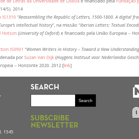
de de Letras da Universidade de Lisboa
e financiado pela
Fundação p
14/S). 2014
n IS1310
“
Reassembling the Republic of Letters, 1500-1800. A digital fr
urope’s intellectual history
”, na missão “
Iberian Letters: Textual Encodi
 Hotson
(
University of Oxford
) e financiado pela União Europeia – Ho
tion IS0901
“
Women Writers in History – Toward a New Understanding
rdenada por
Suzan Van Dijk
(
Huygens Instituut voor Nederlandse Gesch
ropeia – Horizonte 2020. 2012 [
link
]
SEARCH
y
SUBSCRIBE
NEWSLETTER
t. 1545