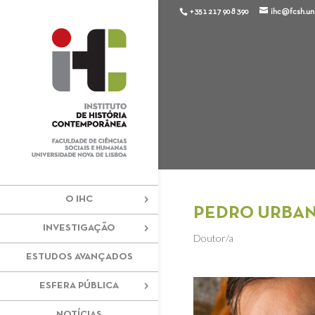
+351 217 908 390
ihc@fcsh.unl
O IHC
PEDRO URBA
INVESTIGAÇÃO
Doutor/a
ESTUDOS AVANÇADOS
ESFERA PÚBLICA
NOTÍCIAS