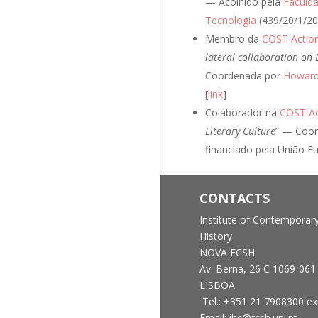
— Acolhido pela
Faculda
Tecnologia
(439/20/1/20
Membro da
COST Actio
lateral collaboration on E
Coordenada por
Howard
[
link
]
Colaborador na
COST Ac
Literary Culture
” — Coo
financiado pela União Eu
CONTACTS
Institute of Contemporar
History
NOVA FCSH
Av. Berna, 26 C
1069-061
LISBOA
Tel.: +351 21 7908300 ex
Email: ihc@fcsh.unl.pt