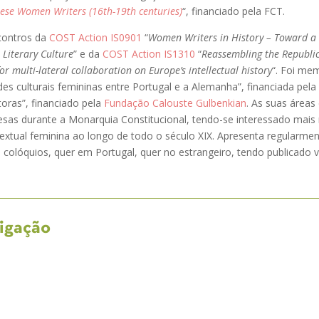
ese Women Writers (16th-19th centuries)
“, financiado pela FCT.
contros da
COST Action IS0901
“
Women Writers in History – Toward a
Literary Culture
” e da
COST Action IS1310
“
Reassembling the Republic 
r multi-lateral collaboration on Europe’s intellectual history
“. Foi me
s culturais femininas entre Portugal e a Alemanha”, financiada pela 
toras”, financiado pela
Fundação Calouste Gulbenkian
. As suas áreas
uesas durante a Monarquia Constitucional, tendo-se interessado mai
extual feminina ao longo de todo o século XIX. Apresenta regularmen
colóquios, quer em Portugal, quer no estrangeiro, tendo publicado v
tigação