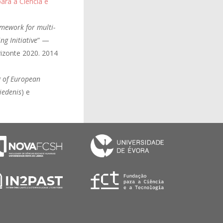
ara a Ciência e
amework for multi-
ng Initiative
” —
rizonte 2020. 2014
 of European
iedenis
) e