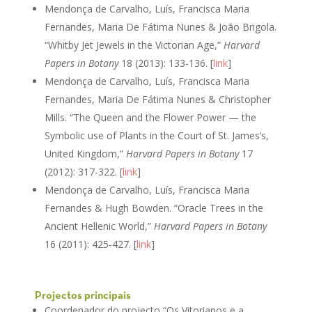
Mendonça de Carvalho, Luís, Francisca Maria
Fernandes, Maria De Fátima Nunes & João Brigola.
“Whitby Jet Jewels in the Victorian Age,”
Harvard
Papers in Botany
18 (2013): 133-136. [
link
]
Mendonça de Carvalho, Luís, Francisca Maria
Fernandes, Maria De Fátima Nunes & Christopher
Mills. “The Queen and the Flower Power — the
Symbolic use of Plants in the Court of St. James’s,
United Kingdom,”
Harvard Papers in Botany
17
(2012): 317-322. [
link
]
Mendonça de Carvalho, Luís, Francisca Maria
Fernandes & Hugh Bowden. “Oracle Trees in the
Ancient Hellenic World,”
Harvard Papers in Botany
16 (2011): 425-427. [
link
]
Projectos principais
Coordenador do projecto “Os Vitorianos e a