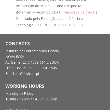
Reinvenção do Mundo – Uma Perspectiva
Botânica” — Acolhido pela
Universidade de Évora
e
financiado pela Fundação para a Ciência e
Tecnologia (
PTDC/HIS-HCT/111048/2009
).
CONTACTS
Institute of Contemporary History
NOVA FCSH
Av. Berna, 26 C
1069-061 LISBOA
Tel.: +351 21 7908300 ext. 1545
Email: ihc@fcsh.unl.pt
WORKING HOURS
Monday to Friday
10.00h - 13.00h /
14.00h - 18.00h