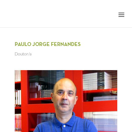
+351 217 908 390
ihc@fcsh.unl.pt
PAULO JORGE FERNANDES
Doutor/a