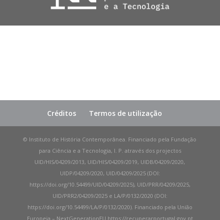
Créditos
Termos de utilização
© Instituto de História Contemporânea. Financiado pela Fundação
para Ciência e a Tecnologia, I. P. através dos projectos
UID/HIS/04209/2013, UID/HIS/04209/2019, UIDB/04209/2020,
UIDP/04209/2020, UID/04209/2025 (DOI:
https://doi.org/10.54499/UID/04209/2025), UID/PRR/04209/2025,
UID/PRR2/04209/2025 e LA/P/0132/2020 (DOI:
https://doi.org/10.54499/LA/P/0132/2020). Financiado pela União
Europeia – NextGenerationEU https://recuperarportugal.gov.pt