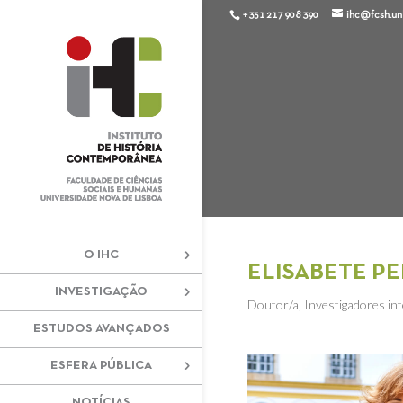
+351 217 908 390
ihc@fcsh.unl
O IHC
ELISABETE PE
INVESTIGAÇÃO
Doutor/a
,
Investigadores in
ESTUDOS AVANÇADOS
ESFERA PÚBLICA
NOTÍCIAS