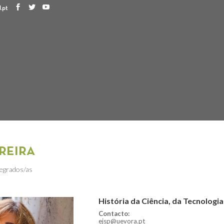
.pt
REIRA
tegrados/as
História da Ciência, da Tecnologi
Contacto:
ejsp@uevora.pt