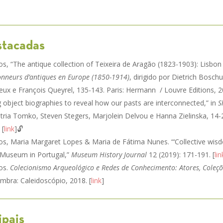
stacadas
tos, “The antique collection of Teixeira de Aragão (1823-1903): Lisbon
ionneurs d’antiques en Europe (1850-1914)
, dirigido por Dietrich Boschu
ux e François Queyrel, 135-143. Paris: Hermann / Louvre Editions, 20
ng object biographies to reveal how our pasts are interconnected,” in
S
atria Tomko, Steven Stegers, Marjolein Delvou e Hanna Zielinska, 14-29
 [
link
]🔓
ntos, Maria Margaret Lopes & Maria de Fátima Nunes. “‘Collective wisd
 Museum in Portugal,”
Museum History Journal
12 (2019): 171-191. [
lin
tos.
Colecionismo Arqueológico e Redes de Conhecimento: Atores, Coleçõ
ambra: Caleidoscópio, 2018. [
link
]
ipais