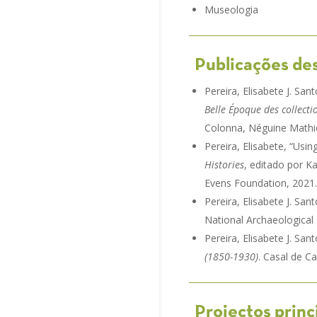
Museologia
Publicações de
Pereira, Elisabete J. San
Belle Époque des collect
Colonna, Néguine Mathie
Pereira, Elisabete, “Usi
Histories
, editado por K
Evens Foundation, 2021.
Pereira, Elisabete J. Sa
National Archaeological
Pereira, Elisabete J. San
(1850-1930)
. Casal de C
Projectos princ