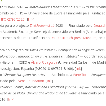
ecto “TRANSMAT —
Materialidades transnacionais (1850-1930): reconst
olhido pelo IHC — Universidade de Évora e financiado pela Fundação 
HFC /2793/2020
). [
link
]
ada para o projecto
TheMuseumsLab
2023 — Financiado pelo
Deutsch
 Academic Exchange Service); desenvolvido em Berlim (Alemanha) e 
nanciamento de uma residência no
Rautenstrauch-Joest-Museum
, em 
ora no projecto “
Desafíos educativos y científicos de la Segunda Repúbl
ularización, innovación en universidades e institutos
” — Coordenado 
e Historia — CSIC) e
Álvaro Ribagorda
(Universidad Carlos III de Madri
 Investigación, Espanha (PGC2018-097391-B-I00). [
link
]
o “
Sharing European Histories
” — Acolhido pela
EuroClio
—
European 
nciado pela
Evens Foundation
. [
link
]
works: People, Itineraries and Collections (1770-1920)
” — Coordena
useo de La Plata, Universidad Nacional de La Plata
) e financiado pela
016- [
link
]