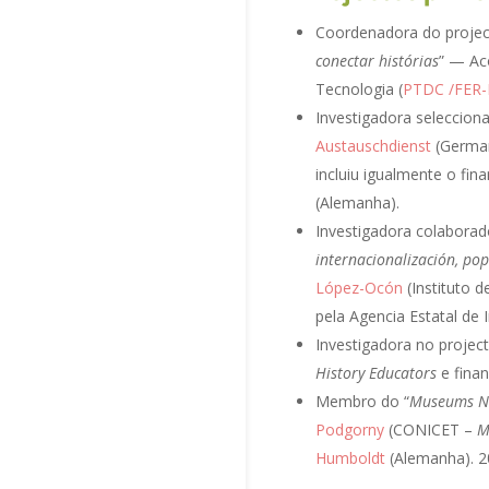
Coordenadora do proj
conectar histórias
” — Ac
Tecnologia (
PTDC /FER-
Investigadora seleccion
Austauschdienst
(German
incluiu igualmente o fi
(Alemanha).
Investigadora colaborad
internacionalización, pop
López-Ocón
(Instituto d
pela Agencia Estatal de
Investigadora no project
History Educators
e fina
Membro do “
Museums Net
Podgorny
(CONICET –
M
Humboldt
(Alemanha). 2