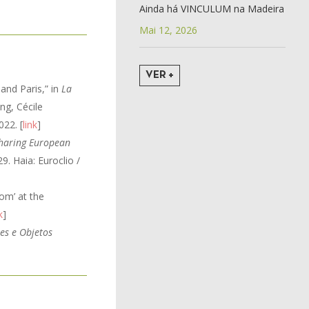
Ainda há VINCULUM na Madeira
Mai 12, 2026
VER +
 and Paris,” in
La
ng, Cécile
22. [
link
]
haring European
. Haia: Euroclio /
om’ at the
k
]
es e Objetos