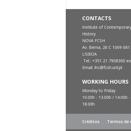
CONTACTS
Institute of Contemporar
History
NOVA FCSH
Av. Berna, 26 C
1069-061
LISBOA
Tel.: +351 21 7908300 ex
Email: ihc@fcsh.unl.pt
WORKING HOURS
Monday to Friday
10.00h - 13.00h /
14.00h -
18.00h
Créditos
Termos de u