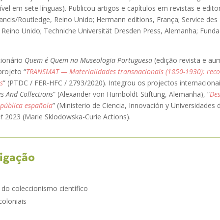
nível em sete línguas). Publicou artigos e capítulos em revistas e edit
rancis/Routledge, Reino Unido; Hermann editions, França; Service de
, Reino Unido; Techniche Universität Dresden Press, Alemanha; Fun
cionário
Quem é Quem na Museologia Portuguesa
(edição revista e au
projeto “
TRANSMAT — Materialidades transnacionais (1850-1930): reco
s
” (PTDC / FER-HFC / 2793/2020). Integrou os projectos internacionai
es And Collections
” (Alexander von Humboldt-Stiftung, Alemanha), “
Des
epública española
” (Ministerio de Ciencia, Innovación y Universidades
t
2023 (Marie Sklodowska-Curie Actions).
tigação
 do coleccionismo científico
coloniais