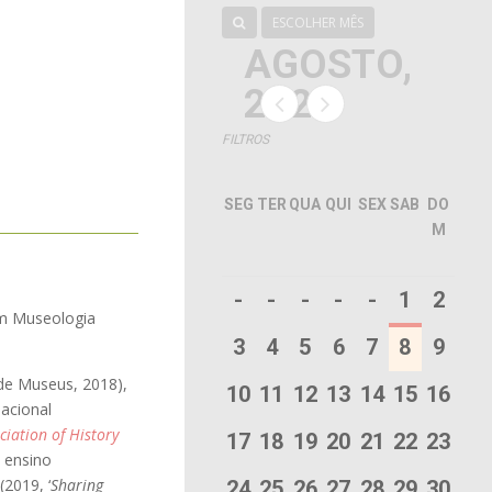
ESCOLHER MÊS
AGOSTO,
2026
FILTROS
SEG
TER
QUA
QUI
SEX
SAB
DO
M
-
-
-
-
-
1
2
 em Museologia
3
4
5
6
7
8
9
de Museus, 2018),
10
11
12
13
14
15
16
nacional
iation of History
17
18
19
20
21
22
23
 ensino
 (2019, ‘
Sharing
24
25
26
27
28
29
30