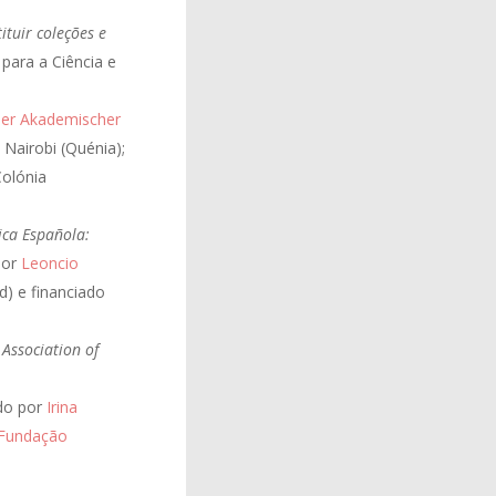
ituir coleções e
para a Ciência e
er Akademischer
Nairobi (Quénia);
Colónia
ica Española:
por
Leoncio
d) e financiado
Association of
do por
Irina
Fundação