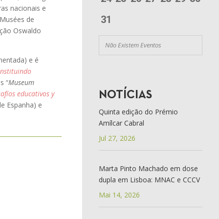
oras nacionais e
31
s Musées de
dação Oswaldo
Não Existem Eventos
mentada) e é
nstituindo
s “
Museum
afíos educativos y
NOTÍCIAS
 de Espanha) e
Quinta edição do Prémio
Amílcar Cabral
Jul 27, 2026
Marta Pinto Machado em dose
dupla em Lisboa: MNAC e CCCV
Mai 14, 2026