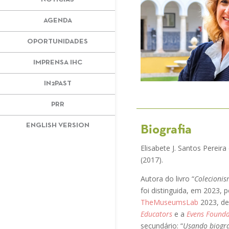
AGENDA
OPORTUNIDADES
IMPRENSA IHC
IN2PAST
PRR
ENGLISH VERSION
Biografia
Elisabete J. Santos Pereir
(2017).
Autora do livro “
Colecionis
foi distinguida, em 2023, 
TheMuseumsLab
2023, de
Educators
e a
Evens Founda
secundário: “
Usando biogra