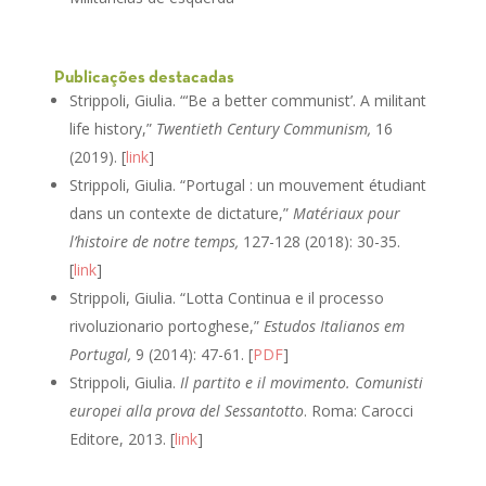
Publicações destacadas
Strippoli, Giulia. “‘Be a better communist’. A militant
life history,”
Twentieth Century Communism,
16
(2019). [
link
]
Strippoli, Giulia. “Portugal : un mouvement étudiant
dans un contexte de dictature,”
Matériaux pour
l’histoire de notre temps,
127-128 (2018): 30-35.
[
link
]
Strippoli, Giulia. “Lotta Continua e il processo
rivoluzionario portoghese,”
Estudos Italianos em
Portugal,
9 (2014): 47-61. [
PDF
]
Strippoli, Giulia.
Il partito e il movimento. Comunisti
europei alla prova del Sessantotto
. Roma: Carocci
Editore, 2013. [
link
]