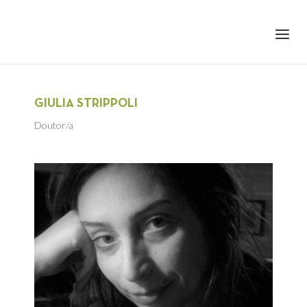
+351 217 908 390
ihc@fcsh.unl.pt
GIULIA STRIPPOLI
Doutor/a