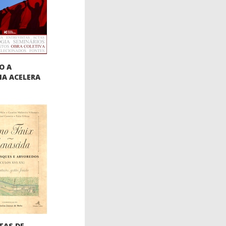
O A
IA ACELERA
TAS DE