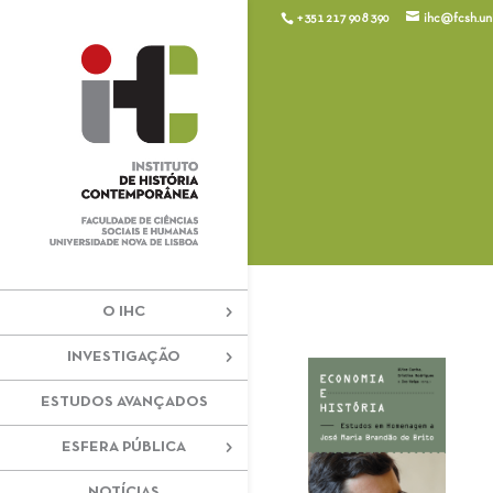
+351 217 908 390
ihc@fcsh.unl
O IHC
INVESTIGAÇÃO
ESTUDOS AVANÇADOS
ESFERA PÚBLICA
NOTÍCIAS