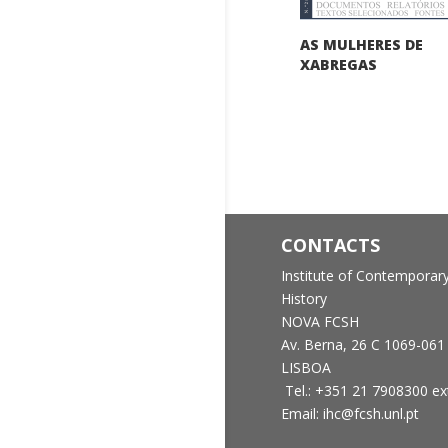
AS MULHERES DE
XABREGAS
CONTACTS
Institute of Contemporar
History
NOVA FCSH
Av. Berna, 26 C
1069-061
LISBOA
Tel.: +351 21 7908300 ex
Email: ihc@fcsh.unl.pt