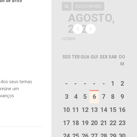
ão de Brito
ESCOLHER MÊS
AGOSTO,
2026
FILTROS
SEG
TER
QUA
QUI
SEX
SAB
DO
M
a dos seus temas
-
-
-
-
-
1
2
 reúne um
avanços
3
4
5
6
7
8
9
10
11
12
13
14
15
16
17
18
19
20
21
22
23
24
25
26
27
28
29
30