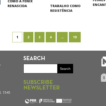
COMO A FÉNIX
ENCAN
TRABALHO COMO
RENASCIDA
RESISTÊNCIA
1
2
3
4
...
19
SEARCH
y
SUBSCRIBE
NEWSLETTER
t. 1545