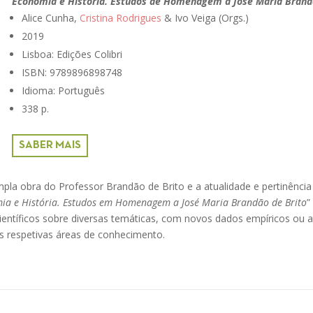
Economia e História. Estudos de Homenagem a José Maria Brand
Alice Cunha,
Cristina Rodrigues
& Ivo Veiga (Orgs.)
2019
Lisboa: Edições Colibri
ISBN: 9789896898748
Idioma: Português
338 p.
SABER MAIS
mpla obra do Professor Brandão de Brito e a atualidade e pertinênci
ia e História. Estudos em Homenagem a José Maria Brandão de Brito
”
científicos sobre diversas temáticas, com novos dados empíricos ou 
as respetivas áreas de conhecimento.