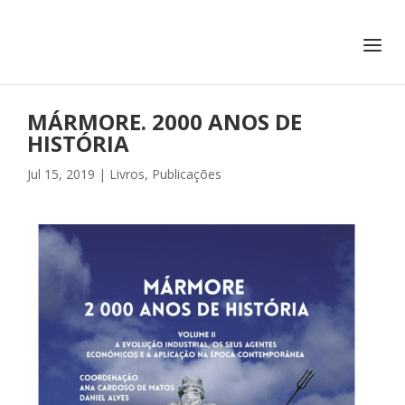
+351 217 908 390
ihc@fcsh.unl.pt
MÁRMORE. 2000 ANOS DE
HISTÓRIA
Jul 15, 2019
|
Livros
,
Publicações