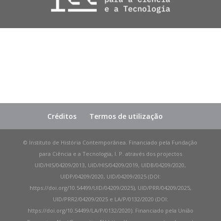
Créditos
Termos de utilização
© Instituto de História Contemporânea. Financiado pela Fundação
para Ciência e a Tecnologia, I. P. através dos projectos
UID/HIS/04209/2013, UID/HIS/04209/2019, UIDB/04209/2020,
UIDP/04209/2020, UID/04209/2025 (DOI:
https://doi.org/10.54499/UID/04209/2025), UID/PRR/04209/2025,
UID/PRR2/04209/2025 e LA/P/0132/2020 (DOI:
https://doi.org/10.54499/LA/P/0132/2020). Financiado pela União