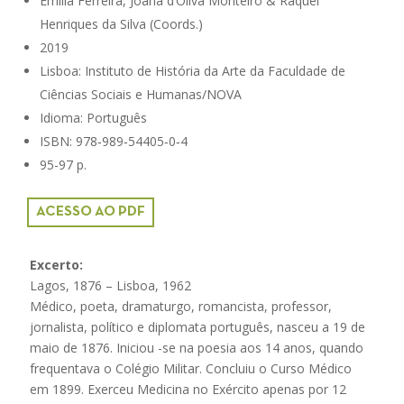
Emília Ferreira, Joana d’Oliva Monteiro & Raquel
Henriques da Silva (Coords.)
2019
Lisboa: Instituto de História da Arte da Faculdade de
Ciências Sociais e Humanas/NOVA
Idioma: Português
ISBN: 978‑989‑54405‑0‑4
95-97 p.
ACESSO AO PDF
Excerto:
Lagos, 1876 – Lisboa, 1962
Médico, poeta, dramaturgo, romancista, professor,
jornalista, político e diplomata português, nasceu a 19 de
maio de 1876. Iniciou -se na poesia aos 14 anos, quando
frequentava o Colégio Militar. Concluiu o Curso Médico
em 1899. Exerceu Medicina no Exército apenas por 12