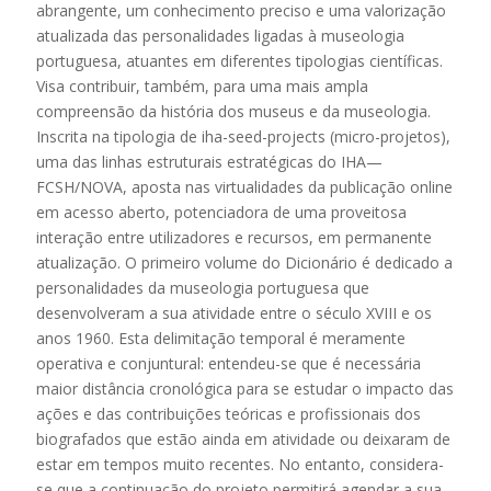
abrangente, um conhecimento preciso e uma valorização
atualizada das personalidades ligadas à museologia
portuguesa, atuantes em diferentes tipologias científicas.
Visa contribuir, também, para uma mais ampla
compreensão da história dos museus e da museologia.
Inscrita na tipologia de iha-seed-projects (micro-projetos),
uma das linhas estruturais estratégicas do IHA—
FCSH/NOVA, aposta nas virtualidades da publicação online
em acesso aberto, potenciadora de uma proveitosa
interação entre utilizadores e recursos, em permanente
atualização. O primeiro volume do Dicionário é dedicado a
personalidades da museologia portuguesa que
desenvolveram a sua atividade entre o século XVIII e os
anos 1960. Esta delimitação temporal é meramente
operativa e conjuntural: entendeu-se que é necessária
maior distância cronológica para se estudar o impacto das
ações e das contribuições teóricas e profissionais dos
biografados que estão ainda em atividade ou deixaram de
estar em tempos muito recentes. No entanto, considera-
se que a continuação do projeto permitirá agendar a sua