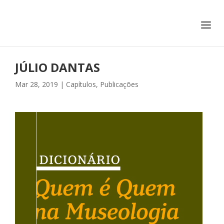
+351 217 908 390
ihc@fcsh.unl.pt
JÚLIO DANTAS
Mar 28, 2019
|
Capítulos
,
Publicações