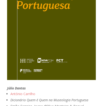
Júlio Dantas
António Carrilho
Dicionário Quem é Quem na Museologia Portuguesa