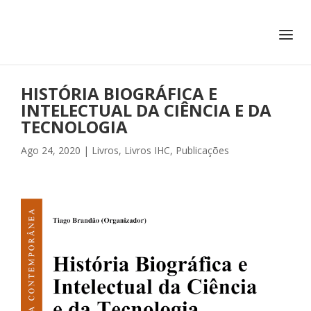
+351 217 908 390
ihc@fcsh.unl.pt
HISTÓRIA BIOGRÁFICA E
INTELECTUAL DA CIÊNCIA E DA
TECNOLOGIA
Ago 24, 2020
|
Livros
,
Livros IHC
,
Publicações