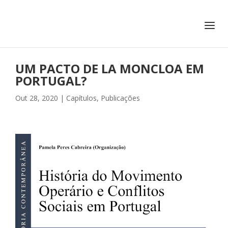
+351 217 908 390
ihc@fcsh.unl.pt
UM PACTO DE LA MONCLOA EM
PORTUGAL?
Out 28, 2020
|
Capítulos
,
Publicações