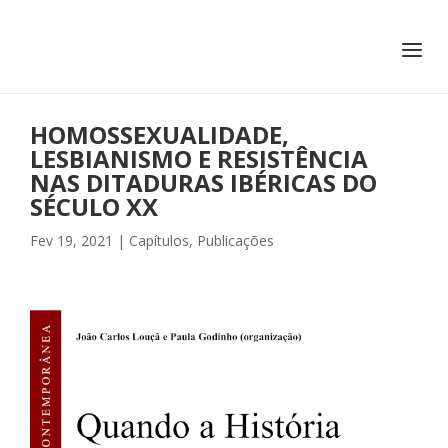
+351 217 908 390
ihc@fcsh.unl.pt
HOMOSSEXUALIDADE,
LESBIANISMO E RESISTÊNCIA
NAS DITADURAS IBÉRICAS DO
SÉCULO XX
Fev 19, 2021
|
Capítulos
,
Publicações