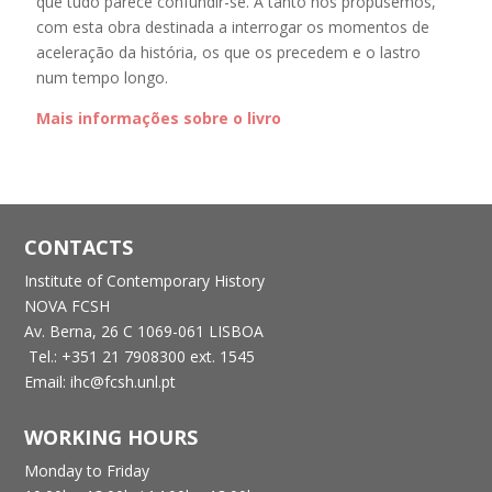
que tudo parece confundir-se. A tanto nos propusemos,
com esta obra destinada a interrogar os momentos de
aceleração da história, os que os precedem e o lastro
num tempo longo.
Mais informações sobre o livro
CONTACTS
Institute of Contemporary History
NOVA FCSH
Av. Berna, 26 C
1069-061 LISBOA
Tel.: +351 21 7908300 ext. 1545
Email: ihc@fcsh.unl.pt
WORKING HOURS
Monday to Friday