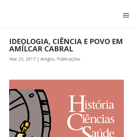
+351 217 908 390
ihc@fcsh.unl.pt
IDEOLOGIA, CIÊNCIA E POVO EM
AMÍLCAR CABRAL
Mar 23, 2017
|
Artigos
,
Publicações