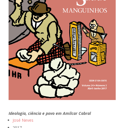
Ideologia, ciência e povo em Amílcar Cabral
José Neves
2017