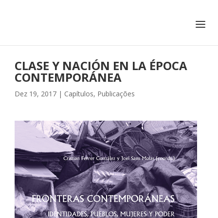
+351 217 908 390
ihc@fcsh.unl.pt
CLASE Y NACIÓN EN LA ÉPOCA
CONTEMPORÁNEA
Dez 19, 2017
|
Capítulos
,
Publicações