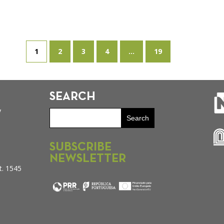
1
2
3
4
...
19
SEARCH
y
SUBSCRIBE
NEWSLETTER
t. 1545