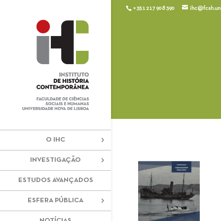
+351 217 908 390
ihc@fcsh.unl
O IHC
INVESTIGAÇÃO
ESTUDOS AVANÇADOS
ESFERA PÚBLICA
NOTÍCIAS