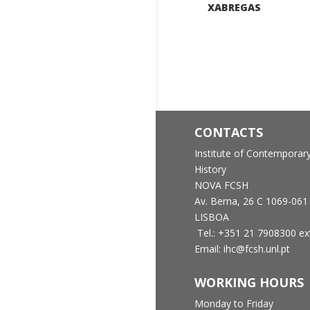
XABREGAS
CONTACTS
Institute of Contemporar
History
NOVA FCSH
Av. Berna, 26 C
1069-061
LISBOA
Tel.: +351 21 7908300 ex
Email: ihc@fcsh.unl.pt
WORKING HOURS
Monday to Friday