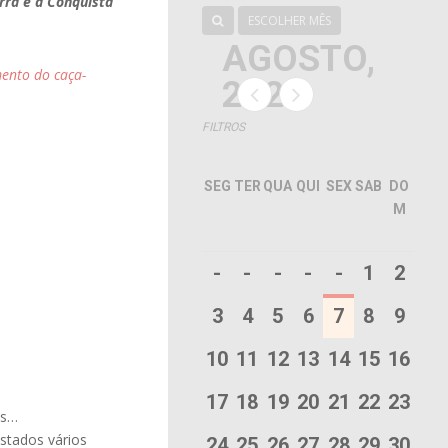
ra e a Conquista
ESCOLHER MÊS
AGOSTO,
ento do caça-
2026
FILTROS
SEG
TER
QUA
QUI
SEX
SAB
DO
M
-
-
-
-
-
1
2
3
4
5
6
7
8
9
10
11
12
13
14
15
16
17
18
19
20
21
22
23
os…
stados vários
24
25
26
27
28
29
30