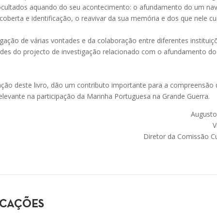
 ocultados aquando do seu acontecimento: o afundamento do um nav
coberta e identificação, o reavivar da sua memória e dos que nele c
ugação de várias vontades e da colaboração entre diferentes instituiçõ
vidades do projecto de investigação relacionado com o afundamento d
ação deste livro, dão um contributo importante para a compreensã
relevante na participação da Marinha Portuguesa na Grande Guerra.
Augusto
V
Diretor da Comissão Cu
ICAÇÕES