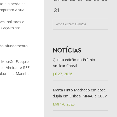
io e a perda de
umpriram a sua
31
es, militares e
Não Existem Eventos
o Caça-minas
o do afundamento
NOTÍCIAS
Quinta edição do Prémio
 Mourão Ezequiel
Amílcar Cabral
ice-Almirante REF
ltural de Marinha
Jul 27, 2026
Marta Pinto Machado em dose
dupla em Lisboa: MNAC e CCCV
Mai 14, 2026