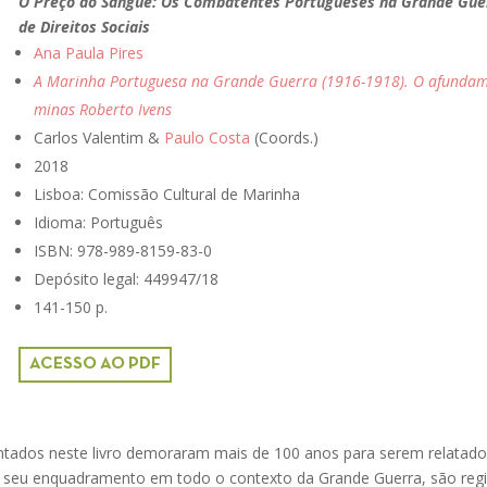
O Preço do Sangue: Os Combatentes Portugueses na Grande Guer
de Direitos Sociais
Ana Paula Pires
A Marinha Portuguesa na Grande Guerra (1916-1918). O afundam
minas Roberto Ivens
Carlos Valentim &
Paulo Costa
(Coords.)
2018
Lisboa:
Comissão Cultural de Marinha
Idioma: Português
ISBN: 978-989-8159-83-0
Depósito legal: 449947/18
141-150 p.
ACESSO AO PDF
ntados neste livro demoraram mais de 100 anos para serem relatad
 seu enquadramento em todo o contexto da Grande Guerra, são regi