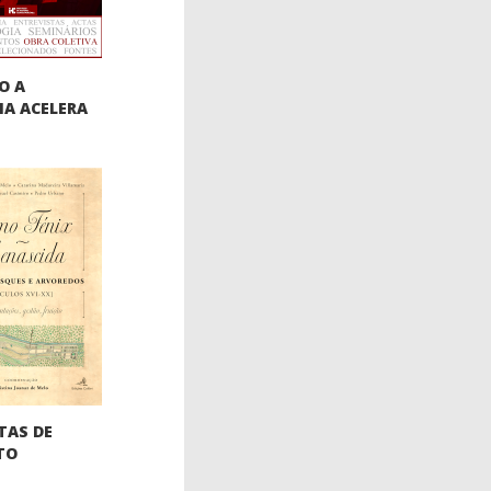
O A
IA ACELERA
TAS DE
TO