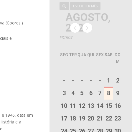
ESCOLHER MÊS
AGOSTO,
lva (Coords.)
2026
ciais e
FILTROS
SEG
TER
QUA
QUI
SEX
SAB
DO
M
-
-
-
-
-
1
2
3
4
5
6
7
8
9
10
11
12
13
14
15
16
3 e 1946, data em
17
18
19
20
21
22
23
História e a
e.
24
25
26
27
28
29
30