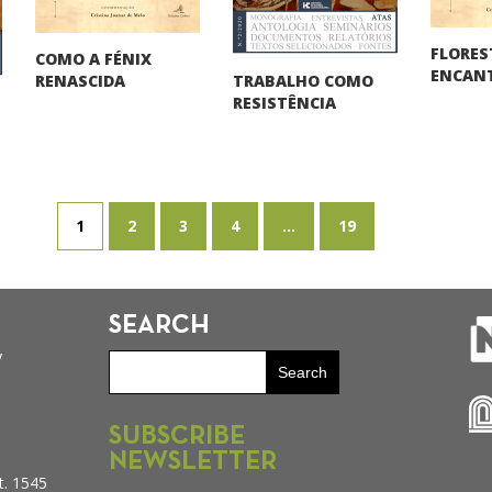
FLORES
COMO A FÉNIX
ENCAN
TRABALHO COMO
RENASCIDA
RESISTÊNCIA
1
2
3
4
...
19
SEARCH
y
SUBSCRIBE
NEWSLETTER
t. 1545