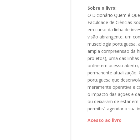
Sobre o livro:
O Dicionário Quem é Quem 
Faculdade de Ciências S
em curso da linha de inv
visão abrangente, um con
museologia portuguesa, at
ampla compreensão da hist
projetos), uma das linha
online em acesso aberto, 
permanente atualização. 
portuguesa que desenvolve
meramente operativa e co
o impacto das ações e das
ou deixaram de estar em 
permitirá agendar a sua i
Acesso ao livro