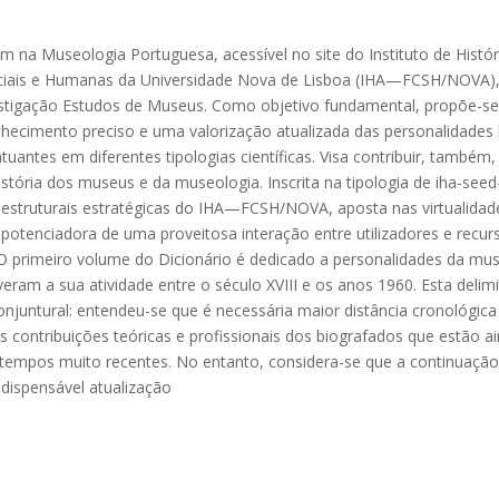
na Museologia Portuguesa, acessível no site do Instituto de Histór
ociais e Humanas da Universidade Nova de Lisboa (IHA—FCSH/NOVA),
estigação Estudos de Museus. Como objetivo fundamental, propõe-se
hecimento preciso e uma valorização atualizada das personalidades 
uantes em diferentes tipologias científicas. Visa contribuir, também
ória dos museus e da museologia. Inscrita na tipologia de iha-seed-
s estruturais estratégicas do IHA—FCSH/NOVA, aposta nas virtualidad
potenciadora de uma proveitosa interação entre utilizadores e recu
O primeiro volume do Dicionário é dedicado a personalidades da mu
ram a sua atividade entre o século XVIII e os anos 1960. Esta delim
njuntural: entendeu-se que é necessária maior distância cronológica
 contribuições teóricas e profissionais dos biografados que estão a
tempos muito recentes. No entanto, considera-se que a continuação
ndispensável atualização