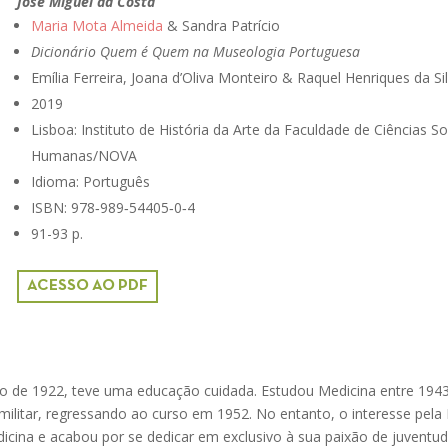
José Miguel da Costa
Maria Mota Almeida
& Sandra Patrício
Dicionário Quem é Quem na Museologia Portuguesa
Emília Ferreira, Joana d’Oliva Monteiro & Raquel Henriques da Si
2019
Lisboa: Instituto de História da Arte da Faculdade de Ciências So
Humanas/NOVA
Idioma: Português
ISBN: 978‑989‑54405‑0‑4
91-93 p.
ACESSO AO PDF
o de 1922, teve uma educação cuidada. Estudou Medicina entre 194
militar, regressando ao curso em 1952. No entanto, o interesse pela 
icina e acabou por se dedicar em exclusivo à sua paixão de juventud