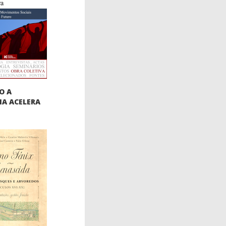
O A
IA ACELERA