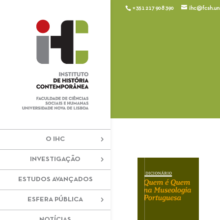
+351 217 908 390
ihc@fcsh.unl
O IHC
INVESTIGAÇÃO
ESTUDOS AVANÇADOS
ESFERA PÚBLICA
NOTÍCIAS