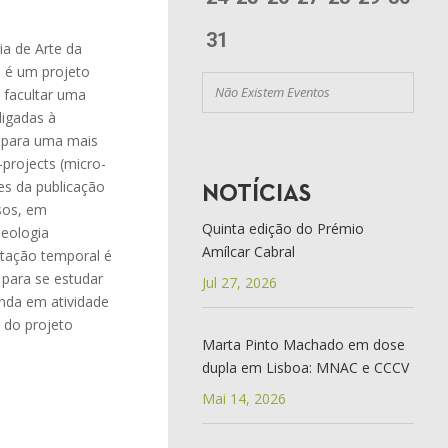
31
ia de Arte da
 é um projeto
Não Existem Eventos
 facultar uma
ligadas à
, para uma mais
projects (micro-
es da publicação
NOTÍCIAS
rsos, em
Quinta edição do Prémio
seologia
Amílcar Cabral
itação temporal é
 para se estudar
Jul 27, 2026
inda em atividade
 do projeto
Marta Pinto Machado em dose
dupla em Lisboa: MNAC e CCCV
Mai 14, 2026