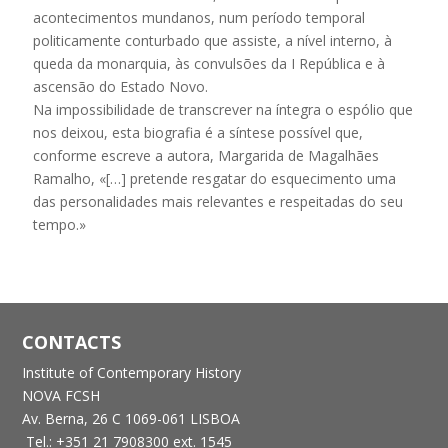
acontecimentos mundanos, num período temporal
politicamente conturbado que assiste, a nível interno, à
queda da monarquia, às convulsões da I República e à
ascensão do Estado Novo.
Na impossibilidade de transcrever na íntegra o espólio que
nos deixou, esta biografia é a síntese possível que,
conforme escreve a autora, Margarida de Magalhães
Ramalho, «[…] pretende resgatar do esquecimento uma
das personalidades mais relevantes e respeitadas do seu
tempo.»
CONTACTS
Institute of Contemporary History
NOVA FCSH
Av. Berna, 26 C
1069-061 LISBOA
Tel.: +351 21 7908300 ext. 1545