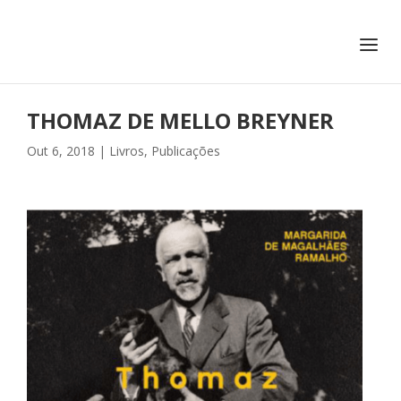
+351 217 908 390
ihc@fcsh.unl.pt
THOMAZ DE MELLO BREYNER
Out 6, 2018
|
Livros
,
Publicações