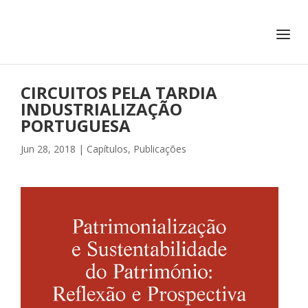
+351 217 908 390
ihc@fcsh.unl.pt
CIRCUITOS PELA TARDIA
INDUSTRIALIZAÇÃO
PORTUGUESA
Jun 28, 2018
|
Capítulos
,
Publicações