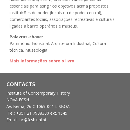
essenciais para atingir os objetivos acima propostos:
instituições de poder (locais ou de poder central),
comerciantes locais, associações recreativas e culturais
ligadas a bairro operários e museus.
Palavras-chave:
Património Industrial, Arquitetura Industrial, Cultura
técnica, Museologia
Mais informações sobre o livro
CONTACTS
Institute of Contemporary History
NOVA FCSH
Av. Berna, 26 C
1069-061 LISBOA
Tel.: +351 21 7908300 ext. 1545
Email: ihc@fcsh.unl.pt