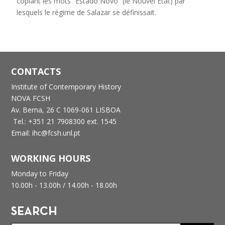
copiant les mots “Estado Novo” (le Nouvel État) par
lesquels le régime de Salazar se définissait.
CONTACTS
Institute of Contemporary History
NOVA FCSH
Av. Berna, 26 C
1069-061 LISBOA
Tel.: +351 21 7908300 ext. 1545
Email: ihc@fcsh.unl.pt
WORKING HOURS
Monday to Friday
10.00h - 13.00h /
14.00h - 18.00h
SEARCH