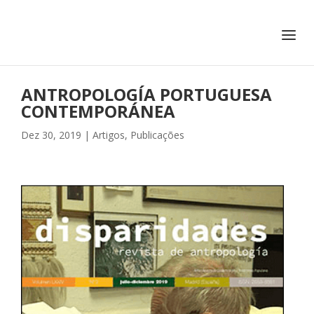
+351 217 908 390
ihc@fcsh.unl.pt
ANTROPOLOGÍA PORTUGUESA
CONTEMPORÁNEA
Dez 30, 2019
|
Artigos
,
Publicações