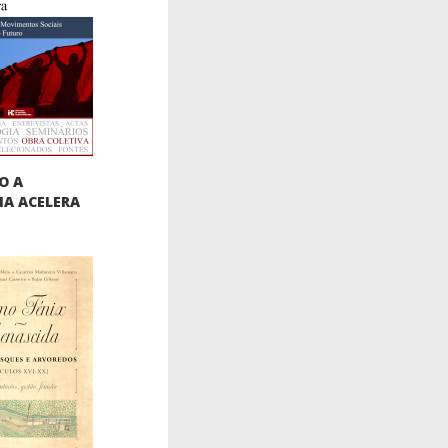
O A
IA ACELERA