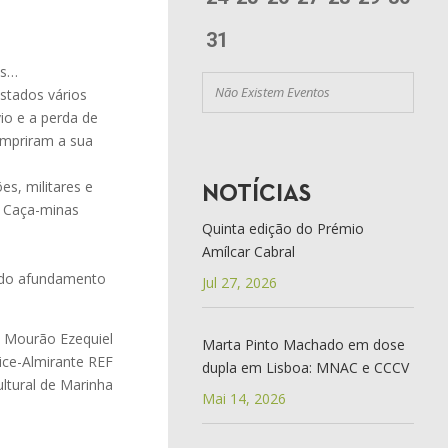
31
os…
Não Existem Eventos
stados vários
io e a perda de
umpriram a sua
es, militares e
NOTÍCIAS
o Caça-minas
Quinta edição do Prémio
Amílcar Cabral
o do afundamento
Jul 27, 2026
 Mourão Ezequiel
Marta Pinto Machado em dose
ice-Almirante REF
dupla em Lisboa: MNAC e CCCV
ltural de Marinha
Mai 14, 2026