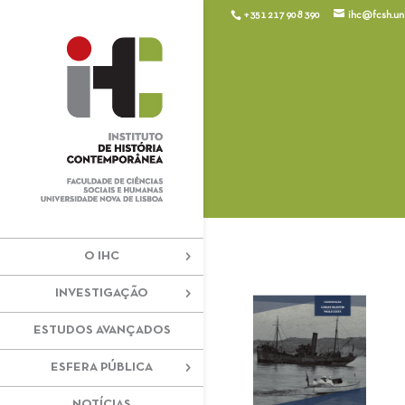
+351 217 908 390
ihc@fcsh.unl
O IHC
INVESTIGAÇÃO
ESTUDOS AVANÇADOS
ESFERA PÚBLICA
NOTÍCIAS