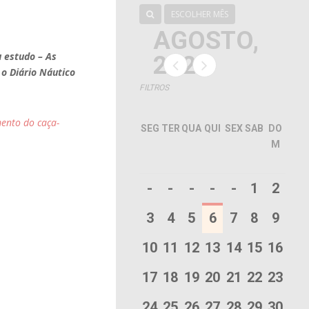
ESCOLHER MÊS
AGOSTO,
u estudo – As
2026
 o Diário Náutico
FILTROS
ento do caça-
SEG
TER
QUA
QUI
SEX
SAB
DO
M
-
-
-
-
-
1
2
3
4
5
6
7
8
9
10
11
12
13
14
15
16
17
18
19
20
21
22
23
24
25
26
27
28
29
30