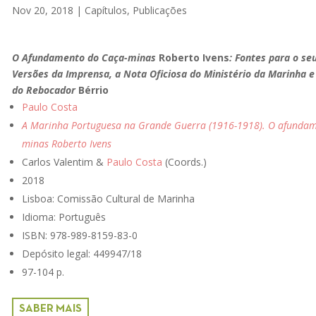
Nov 20, 2018
|
Capítulos
,
Publicações
O Afundamento do Caça-minas
Roberto Ivens
: Fontes para o se
Versões da Imprensa, a Nota Oficiosa do Ministério da Marinha e
do Rebocador
Bérrio
Paulo Costa
A Marinha Portuguesa na Grande Guerra (1916-1918). O afundam
minas Roberto Ivens
Carlos Valentim &
Paulo Costa
(Coords.)
2018
Lisboa:
Comissão Cultural de Marinha
Idioma: Português
ISBN: 978-989-8159-83-0
Depósito legal: 449947/18
97-104 p.
SABER MAIS