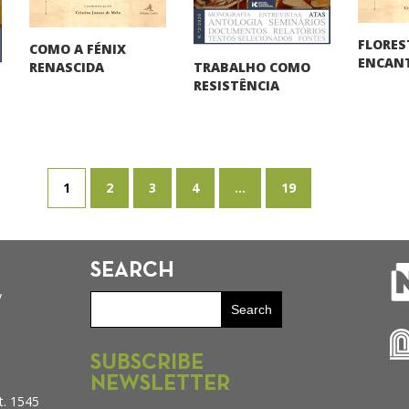
FLORES
COMO A FÉNIX
ENCAN
TRABALHO COMO
RENASCIDA
RESISTÊNCIA
1
2
3
4
...
19
SEARCH
y
SUBSCRIBE
NEWSLETTER
t. 1545