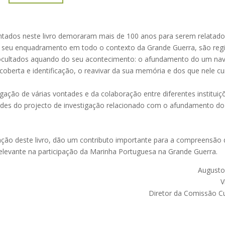
ntados neste livro demoraram mais de 100 anos para serem relatad
 seu enquadramento em todo o contexto da Grande Guerra, são regi
 ocultados aquando do seu acontecimento: o afundamento do um nav
coberta e identificação, o reavivar da sua memória e dos que nele c
ugação de várias vontades e da colaboração entre diferentes instituiçõ
vidades do projecto de investigação relacionado com o afundamento d
ação deste livro, dão um contributo importante para a compreensã
relevante na participação da Marinha Portuguesa na Grande Guerra.
Augusto
V
Diretor da Comissão Cu