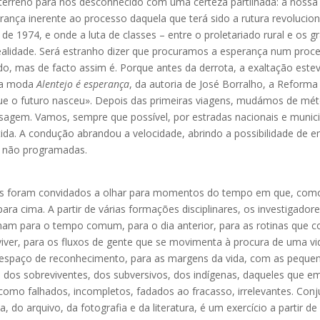
 terreno para nós desconhecido com uma certeza partilhada: a noss
rança inerente ao processo daquela que terá sido a rutura revolucion
 de 1974, e onde a luta de classes – entre o proletariado rural e os g
 realidade. Será estranho dizer que procuramos a esperança num proc
o, mas de facto assim é. Porque antes da derrota, a exaltação esteve
o a moda
Alentejo é esperança
, da autoria de José Borralho, a Reforma 
ue o futuro nasceu». Depois das primeiras viagens, mudámos de m
gem. Vamos, sempre que possível, por estradas nacionais e municip
ida. A condução abrandou a velocidade, abrindo a possibilidade de e
s não programadas.
res foram convidados a olhar para momentos do tempo em que, com
ara cima. A partir de várias formações disciplinares, os investigador
am para o tempo comum, para o dia anterior, para as rotinas que 
er, para os fluxos de gente que se movimenta à procura de uma vi
 espaço de reconhecimento, para as margens da vida, com as pequen
 dos sobreviventes, dos subversivos, dos indígenas, daqueles que em
como falhados, incompletos, fadados ao fracasso, irrelevantes. Con
, do arquivo, da fotografia e da literatura, é um exercício a partir d