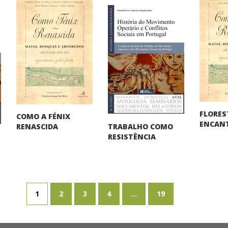
FLORES
COMO A FÉNIX
ENCAN
TRABALHO COMO
RENASCIDA
RESISTÊNCIA
1
2
3
4
...
19