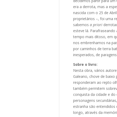
decidimos partir para um
era a derrota, mas a espe
nascida com o 25 de Abril
proprietários –, foi uma
sabemos
a priori
derrotad
esteve lá. Parafraseand
tempo mais ditoso, em q
nos embrenhamos na paisa
por caminhos de terra bat
inesperados, de paragen
Sobre o livro:
Nesta obra, vários auto
Galeano, chove de baixo p
responderam ao repto olh
também permitem sobreviv
conquista da cidade e do
personagens secundárias,
estranha são entendidos 
longo, através da memória