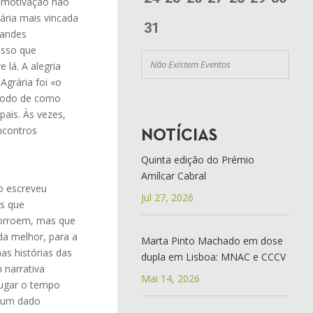
a motivação não
ária mais vincada
31
randes
esso que
Não Existem Eventos
 lá. A alegria
Agrária foi «o
étodo de como
ais. Às vezes,
ncontros
NOTÍCIAS
Quinta edição do Prémio
Amílcar Cabral
o escreveu
Jul 27, 2026
es que
corroem, mas que
da melhor, para a
Marta Pinto Machado em dose
as histórias das
dupla em Lisboa: MNAC e CCCV
 narrativa
Mai 14, 2026
jugar o tempo
e um dado