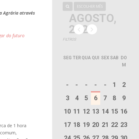
ESCOLHER MÊS
a Agrária através
AGOSTO,
2026
gar do futuro
FILTROS
SEG
TER
QUA
QUI
SEX
SAB
DO
M
-
-
-
-
-
1
2
3
4
5
6
7
8
9
10
11
12
13
14
15
16
17
18
19
20
21
22
23
rca de 1 hora
o comum,
24
25
26
27
28
29
30