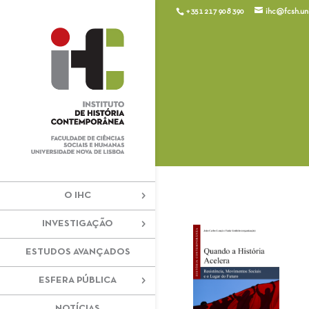
+351 217 908 390
ihc@fcsh.unl
O IHC
INVESTIGAÇÃO
ESTUDOS AVANÇADOS
ESFERA PÚBLICA
NOTÍCIAS