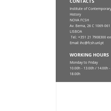
CONTACTS
Institute of Contemporar
History
NOVA FCSH
Av. Berna, 26 C
1069-061
LISBOA
Tel.: +351 21 7908300 ex
Email: ihc@fcsh.unl.pt
WORKING HOURS
Monday to Friday
10.00h - 13.00h /
14.00h -
18.00h