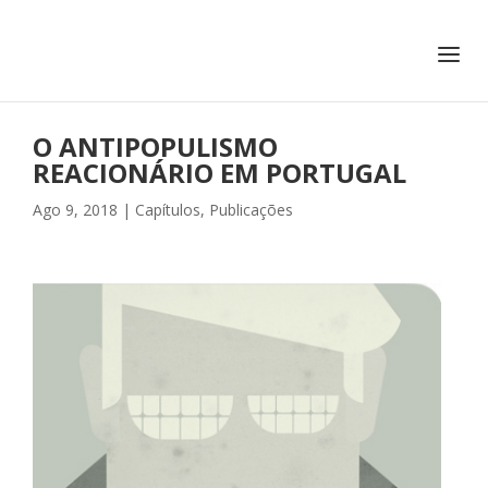
+351 217 908 390
ihc@fcsh.unl.pt
O ANTIPOPULISMO
REACIONÁRIO EM PORTUGAL
Ago 9, 2018
|
Capítulos
,
Publicações