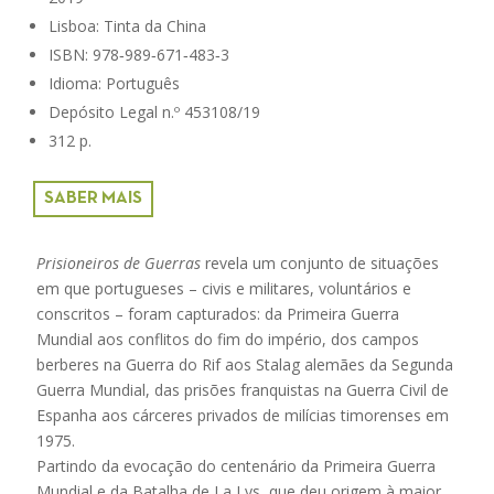
Lisboa: Tinta da China
ISBN: 978‑989‑671‑483‑3
Idioma: Português
Depósito Legal n.º 453108/19
312 p.
SABER MAIS
Prisioneiros de Guerras
revela um conjunto de situações
em que portugueses – civis e militares, voluntários e
conscritos – foram capturados: da Primeira Guerra
Mundial aos conflitos do fim do império, dos campos
berberes na Guerra do Rif aos Stalag alemães da Segunda
Guerra Mundial, das prisões franquistas na Guerra Civil de
Espanha aos cárceres privados de milícias timorenses em
1975.
Partindo da evocação do centenário da Primeira Guerra
Mundial e da Batalha de La Lys, que deu origem à maior