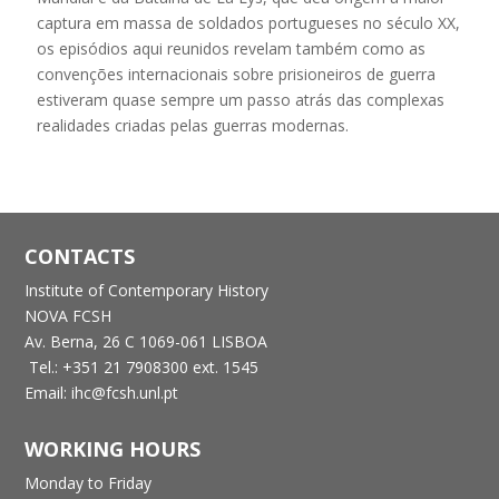
captura em massa de soldados portugueses no século XX,
os episódios aqui reunidos revelam também como as
convenções internacionais sobre prisioneiros de guerra
estiveram quase sempre um passo atrás das complexas
realidades criadas pelas guerras modernas.
CONTACTS
Institute of Contemporary History
NOVA FCSH
Av. Berna, 26 C
1069-061 LISBOA
Tel.: +351 21 7908300 ext. 1545
Email: ihc@fcsh.unl.pt
WORKING HOURS
Monday to Friday