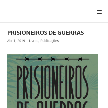
+351 217 908 390
ihc@fcsh.unl.pt
PRISIONEIROS DE GUERRAS
Abr 1, 2019
|
Livros
,
Publicações