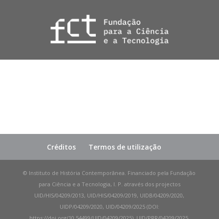
Créditos
Termos de utilização
© Instituto de História Contemporânea. Financiado pela Fundação
para Ciência e a Tecnologia, I. P. através dos projectos
UID/HIS/04209/2013, UID/HIS/04209/2019, UIDB/04209/2020,
UIDP/04209/2020, UID/04209/2025 (DOI:
https://doi.org/10.54499/UID/04209/2025), UID/PRR/04209/2025,