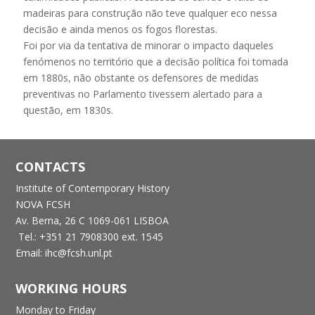
madeiras para construção não teve qualquer eco nessa
decisão e ainda menos os fogos florestas.
Foi por via da tentativa de minorar o impacto daqueles
fenómenos no território que a decisão política foi tomada
em 1880s, não obstante os defensores de medidas
preventivas no Parlamento tivessem alertado para a
questão, em 1830s.
CONTACTS
Institute of Contemporary History
NOVA FCSH
Av. Berna, 26 C
1069-061 LISBOA
Tel.: +351 21 7908300 ext. 1545
Email: ihc@fcsh.unl.pt
WORKING HOURS
Monday to Friday