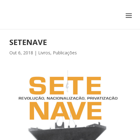
+351 217 908 390
ihc@fcsh.unl.pt
SETENAVE
Out 6, 2018
|
Livros
,
Publicações