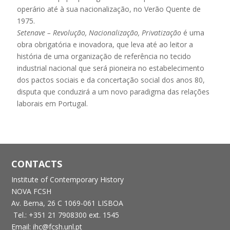
operário até à sua nacionalização, no Verão Quente de
1975.
Setenave – Revolução, Nacionalização, Privatização
é uma
obra obrigatória e inovadora, que leva até ao leitor a
história de uma organização de referência no tecido
industrial nacional que será pioneira no estabelecimento
dos pactos sociais e da concertação social dos anos 80,
disputa que conduzirá a um novo paradigma das relações
laborais em Portugal.
CONTACTS
Institute of Contemporary History
NOVA FCSH
Av. Berna, 26 C
1069-061 LISBOA
Tel.: +351 21 7908300 ext. 1545
Email: ihc@fcsh.unl.pt