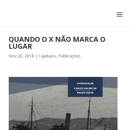
+351 217 908 390
ihc@fcsh.unl.pt
QUANDO O X NÃO MARCA O
LUGAR
Nov 20, 2018
|
Capítulos
,
Publicações