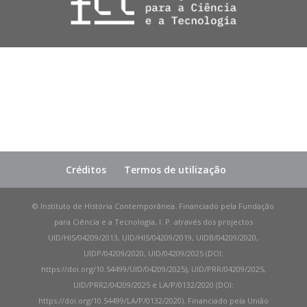
Créditos
Termos de utilização
© Instituto de História Contemporânea. Financiado pela Fundação
para Ciência e a Tecnologia, I. P. através dos projectos
UID/HIS/04209/2013, UID/HIS/04209/2019, UIDB/04209/2020,
UIDP/04209/2020, UID/04209/2025 (DOI:
https://doi.org/10.54499/UID/04209/2025), UID/PRR/04209/2025,
UID/PRR2/04209/2025 e LA/P/0132/2020 (DOI:
https://doi.org/10.54499/LA/P/0132/2020). Financiado pela União