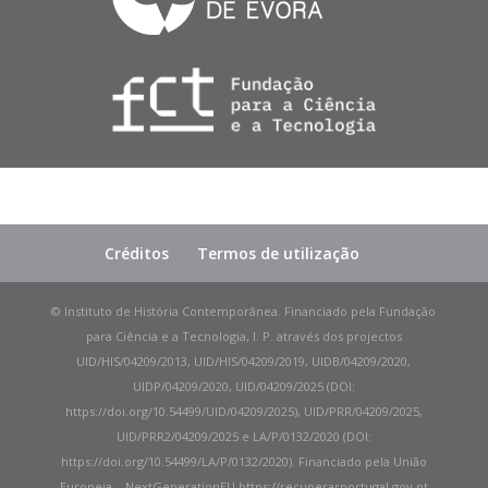
Créditos
Termos de utilização
© Instituto de História Contemporânea. Financiado pela Fundação
para Ciência e a Tecnologia, I. P. através dos projectos
UID/HIS/04209/2013, UID/HIS/04209/2019, UIDB/04209/2020,
UIDP/04209/2020, UID/04209/2025 (DOI:
https://doi.org/10.54499/UID/04209/2025), UID/PRR/04209/2025,
UID/PRR2/04209/2025 e LA/P/0132/2020 (DOI:
https://doi.org/10.54499/LA/P/0132/2020). Financiado pela União
Europeia – NextGenerationEU https://recuperarportugal.gov.pt