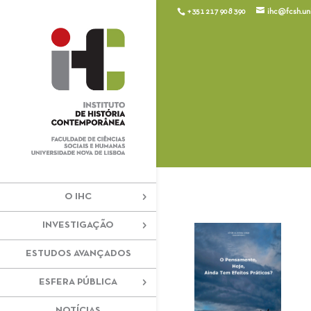
+351 217 908 390
ihc@fcsh.unl
O IHC
INVESTIGAÇÃO
ESTUDOS AVANÇADOS
ESFERA PÚBLICA
NOTÍCIAS