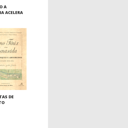
O A
IA ACELERA
TAS DE
TO