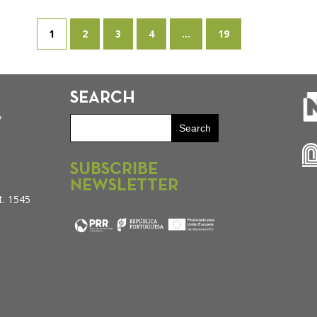
1
2
3
4
...
19
SEARCH
y
SUBSCRIBE
NEWSLETTER
t. 1545