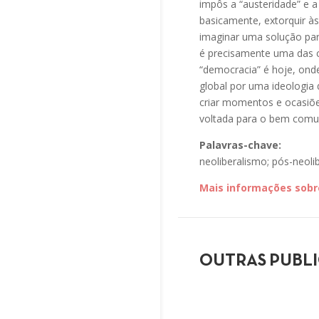
impôs a “austeridade” e a 
basicamente, extorquir à
imaginar uma solução par
é precisamente uma das c
“democracia” é hoje, ond
global por uma ideologia q
criar momentos e ocasiõe
voltada para o bem comum
Palavras-chave:
neoliberalismo; pós-neoli
Mais informações sobre
OUTRAS PUBL