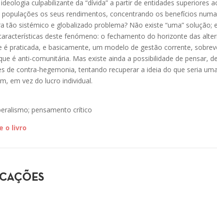
ideologia culpabilizante da “dívida” a partir de entidades superiores 
s populações os seus rendimentos, concentrando os benefícios num
a tão sistémico e globalizado problema? Não existe “uma” solução; e
aracterísticas deste fenómeno: o fechamento do horizonte das alter
e é praticada, e basicamente, um modelo de gestão corrente, sobrev
ue é anti-comunitária. Mas existe ainda a possibilidade de pensar, de
s de contra-hegemonia, tentando recuperar a ideia do que seria um
, em vez do lucro individual.
beralismo; pensamento crítico
 o livro
ICAÇÕES