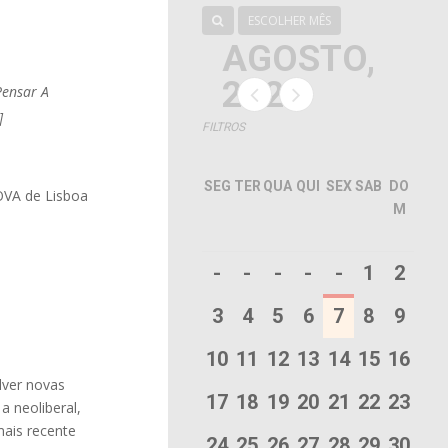
ESCOLHER MÊS
AGOSTO,
2026
Pensar A
]
FILTROS
SEG
TER
QUA
QUI
SEX
SAB
DO
OVA de Lisboa
M
-
-
-
-
-
1
2
3
4
5
6
7
8
9
10
11
12
13
14
15
16
lver novas
17
18
19
20
21
22
23
a neoliberal,
mais recente
24
25
26
27
28
29
30