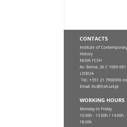
CONTACTS
Institute of Contemporar
History
NOVA FCSH
Av. Berna, 26 C
1069-061
LISBOA
Tel.: +351 21 7908300 ex
Email: ihc@fcsh.unl.pt
WORKING HOURS
Monday to Friday
10.00h - 13.00h /
14.00h -
18.00h