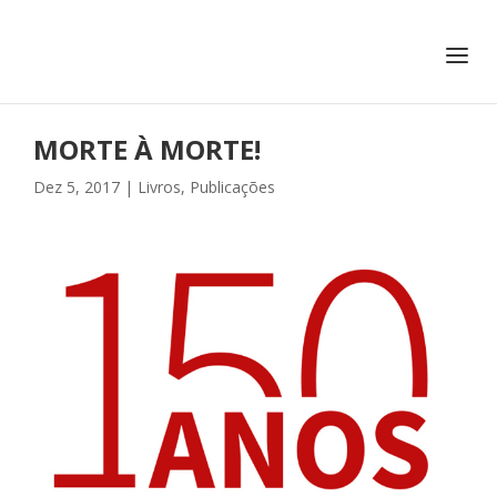
+351 217 908 390
ihc@fcsh.unl.pt
MORTE À MORTE!
Dez 5, 2017
|
Livros
,
Publicações