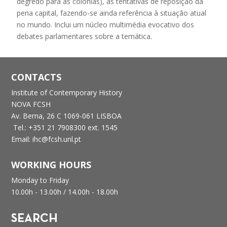
degredo para as colónias), as tentativas de reposição da
pena capital, fazendo-se ainda referência à situação atual
no mundo. Inclui um núcleo multimédia evocativo dos
debates parlamentares sobre a temática.
CONTACTS
Institute of Contemporary History
NOVA FCSH
Av. Berna, 26 C
1069-061 LISBOA
Tel.: +351 21 7908300 ext. 1545
Email: ihc@fcsh.unl.pt
WORKING HOURS
Monday to Friday
10.00h - 13.00h /
14.00h - 18.00h
SEARCH