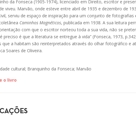
inho da Fonseca (1905-1974), licenciado em Direito, escritor e presen
de viveu. Marvão, onde esteve entre abril de 1935 e dezembro de 1
vil, serviu de espaço de inspiração para um conjunto de fotografias 
 coletânea
Caminhos Magnéticos
, publicada em 1938. A sua leitura per
orientação com que o escritor norteou toda a sua vida, não se pretende
 preciso é que a literatura se entregue à vida” (Fonseca, 1973, p.342)
os que a habitam são reinterpretados através do olhar fotográfico e a
a Soares de Oliveira.
tidade cultural; Branquinho da Fonseca; Marvão
 o livro
ICAÇÕES