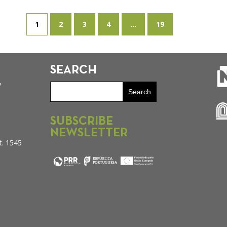
1
2
3
4
...
19
SEARCH
y
SUBSCRIBE
NEWSLETTER
t. 1545