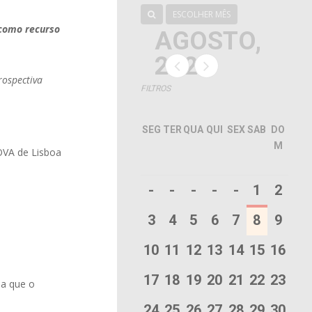
ESCOLHER MÊS
 como recurso
AGOSTO,
2026
rospectiva
FILTROS
SEG
TER
QUA
QUI
SEX
SAB
DO
M
OVA de Lisboa
-
-
-
-
-
1
2
3
4
5
6
7
8
9
10
11
12
13
14
15
16
17
18
19
20
21
22
23
ia que o
24
25
26
27
28
29
30