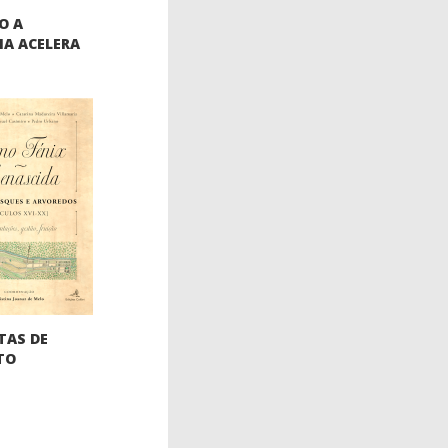
O A
IA ACELERA
TAS DE
TO