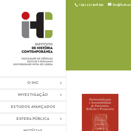
+351 217 908 390
ihc@fcsh.unl
O IHC
INVESTIGAÇÃO
ESTUDOS AVANÇADOS
ESFERA PÚBLICA
NOTÍCIAS