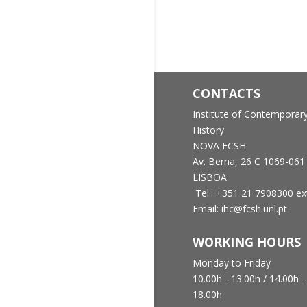
CONTACTS
Institute of Contemporar
History
NOVA FCSH
Av. Berna, 26 C
1069-061
LISBOA
Tel.: +351 21 7908300 ex
Email: ihc@fcsh.unl.pt
WORKING HOURS
Monday to Friday
10.00h - 13.00h /
14.00h -
18.00h