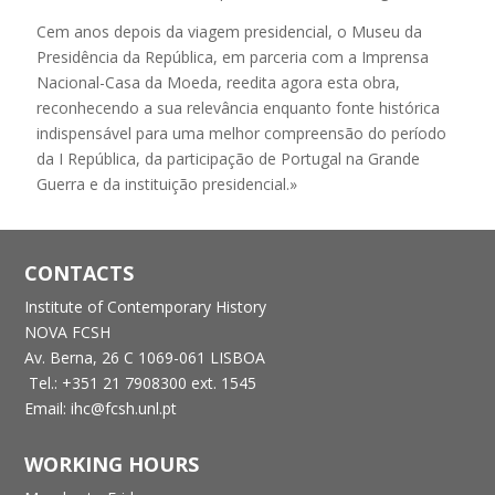
Cem anos depois da viagem presidencial, o Museu da
Presidência da República, em parceria com a Imprensa
Nacional-Casa da Moeda, reedita agora esta obra,
reconhecendo a sua relevância enquanto fonte histórica
indispensável para uma melhor compreensão do período
da I República, da participação de Portugal na Grande
Guerra e da instituição presidencial.»
CONTACTS
Institute of Contemporary History
NOVA FCSH
Av. Berna, 26 C
1069-061 LISBOA
Tel.: +351 21 7908300 ext. 1545
Email: ihc@fcsh.unl.pt
WORKING HOURS