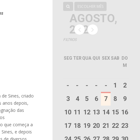
ESCOLHER MÊS
os
AGOSTO,
2026
FILTROS
SEG
TER
QUA
QUI
SEX
SAB
DO
M
-
-
-
-
-
1
2
 de Sines, criado
3
4
5
6
7
8
9
s anos depois,
tagnação das
10
11
12
13
14
15
16
los
ção que começa a
17
18
19
20
21
22
23
Sines, e depois
24
25
26
27
28
29
30
s de diversos