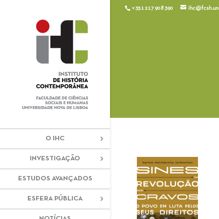
+351 217 908 390
ihc@fcsh.unl
O IHC
INVESTIGAÇÃO
ESTUDOS AVANÇADOS
ESFERA PÚBLICA
NOTÍCIAS