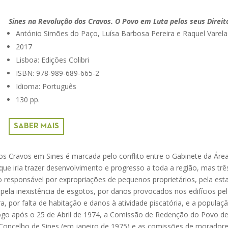
Sines na Revolução dos Cravos. O Povo em Luta pelos seus Direit
António Simões do Paço, Luísa Barbosa Pereira e Raquel Varela
2017
Lisboa: Edições Colibri
ISBN: 978-989-689-665-2
Idioma: Português
130 pp.
SABER MAIS
os Cravos em Sines é marcada pelo conflito entre o Gabinete da Área
ue iria trazer desenvolvimento e progresso a toda a região, mas trê
 responsável por expropriações de pequenos proprietários, pela es
, pela inexistência de esgotos, por danos provocados nos edifícios pe
, por falta de habitação e danos à atividade piscatória, e a popula
ogo após o 25 de Abril de 1974, a Comissão de Redenção do Povo de 
Concelho de Sines (em janeiro de 1975) e as comissões de moradore