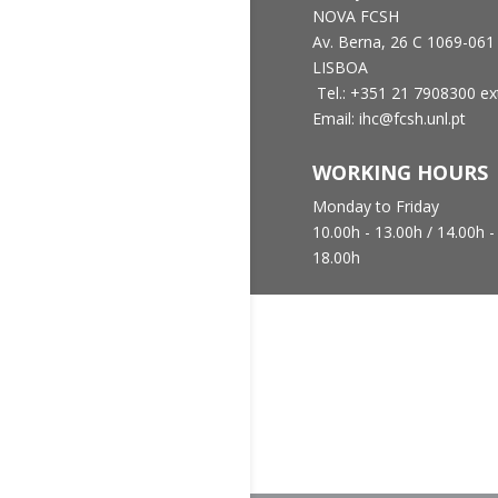
NOVA FCSH
Av. Berna, 26 C
1069-061
LISBOA
Tel.: +351 21 7908300 ex
Email: ihc@fcsh.unl.pt
WORKING HOURS
Monday to Friday
10.00h - 13.00h /
14.00h -
18.00h