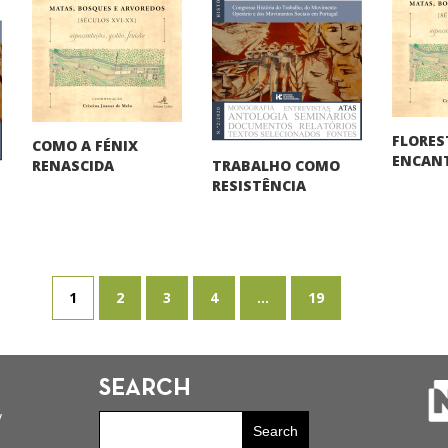
FLORES
COMO A FÉNIX
ENCAN
TRABALHO COMO
RENASCIDA
RESISTÊNCIA
1
2
3
4
...
19
SEARCH
y