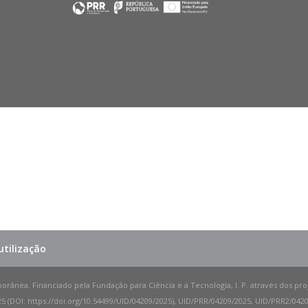
tilização
porânea. Financiado pela Fundação para Ciência e a Tecnologia, I. P. através dos pr
 (DOI: https://doi.org/10.54499/UID/04209/2025), UID/PRR/04209/2025, UID/PRR2/04209