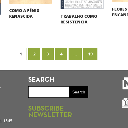
FLORES
COMO A FÉNIX
ENCAN
TRABALHO COMO
RENASCIDA
RESISTÊNCIA
1
2
3
4
...
19
SEARCH
y
SUBSCRIBE
NEWSLETTER
t. 1545