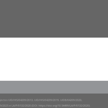
ojectos UID/HIS/04209/2013, UID/HIS/04209/2019, UIDB/04209/2020,
/2025 e LA/P/0132/2020 (DOI: https://doi.org/10.54499/LA/P/0132/2020).