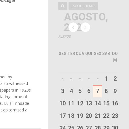
Portugal
ESCOLHER MÊS
AGOSTO,
2026
FILTROS
SEG
TER
QUA
QUI
SEX
SAB
DO
M
aped by
-
-
-
-
-
1
2
 also witnessed
wspapers in 1920s
3
4
5
6
7
8
9
diating some of
10
11
12
13
14
15
16
s, Luís Trindade
it epitomized a
17
18
19
20
21
22
23
24
25
26
27
28
29
30