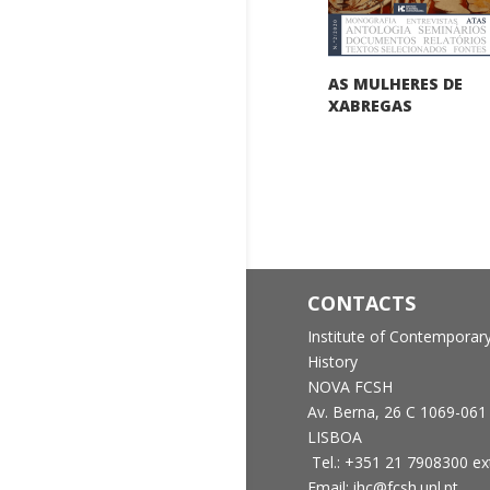
AS MULHERES DE
XABREGAS
CONTACTS
Institute of Contemporar
History
NOVA FCSH
Av. Berna, 26 C
1069-061
LISBOA
Tel.: +351 21 7908300 ex
Email: ihc@fcsh.unl.pt