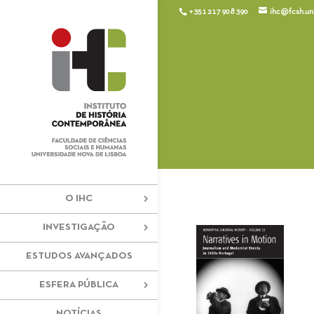
+351 217 908 390
ihc@fcsh.unl
O IHC
INVESTIGAÇÃO
ESTUDOS AVANÇADOS
ESFERA PÚBLICA
NOTÍCIAS