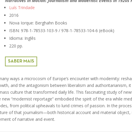
Narratives in Motion: Journalism and Modernist Events in 1920s 
Luís Trindade
2016
Nova Iorque: Berghahn Books
ISBN: 978-1-78533-103-9 / 978-1-78533-104-6 (eBook)
Idioma: Inglês
220 pp.
SABER MAIS
 many ways a microcosm of Europe’s encounter with modernity: resh
growth, and the antagonism between liberalism and authoritarianism, it
ss culture that transformed daily life. This fascinating study of ne
 new “modernist reportage” embodied the spirit of the era while me
des, from political upheavals to lurid crimes of passion. In the proces
ature of that journalism—both historical account and material object, 
ement of narrative and event.