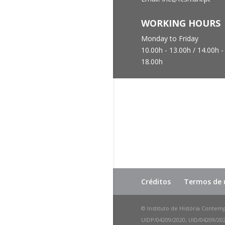
WORKING HOURS
Monday to Friday
10.00h - 13.00h /
14.00h -
18.00h
Créditos
Termos de u
© Instituto de História Contem
UIDP/04209/2020, UID/04209/2025