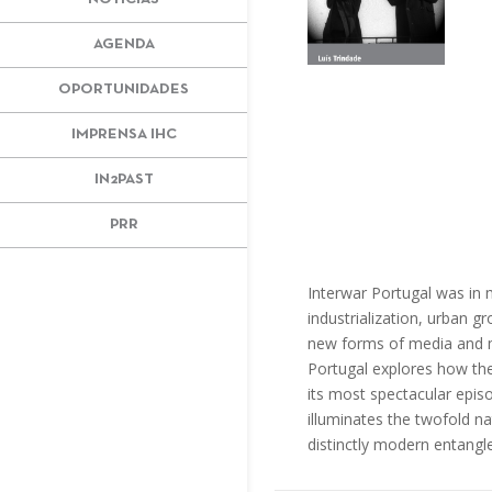
AGENDA
OPORTUNIDADES
IMPRENSA IHC
IN2PAST
PRR
Interwar Portugal was in
industrialization, urban 
new forms of media and ma
Portugal explores how the
its most spectacular episo
illuminates the twofold n
distinctly modern entangl