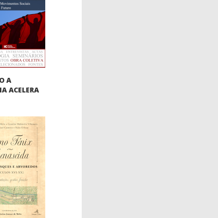
O A
IA ACELERA