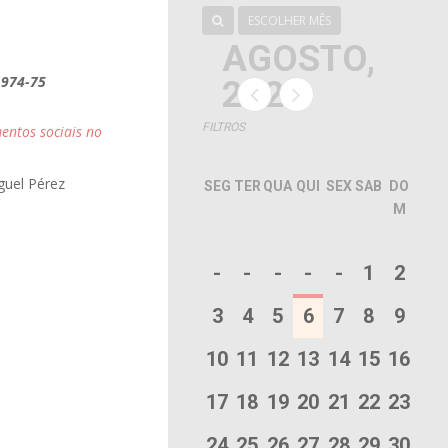
ESCOLHER MÊS
AGOSTO,
1974-75
2026
FILTROS
entos sociais no
uel Pérez
SEG
TER
QUA
QUI
SEX
SAB
DO
M
-
-
-
-
-
1
2
3
4
5
6
7
8
9
10
11
12
13
14
15
16
17
18
19
20
21
22
23
24
25
26
27
28
29
30