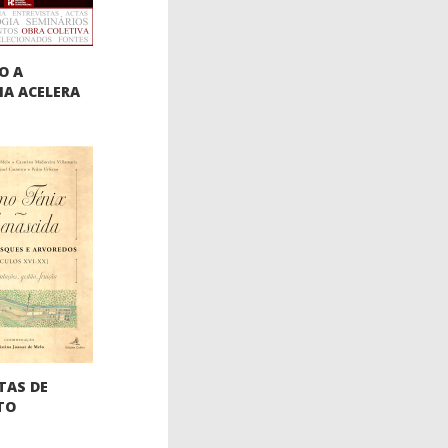
O A
IA ACELERA
TAS DE
TO