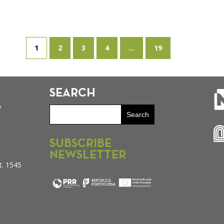
1
2
3
4
...
19
SEARCH
y
SUBSCRIBE
NEWSLETTER
t. 1545