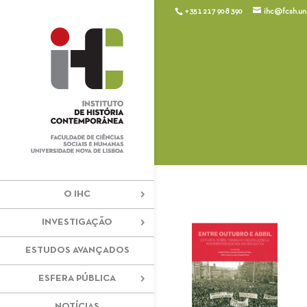
+351 217 908 390
ihc@fcsh.unl
O IHC
INVESTIGAÇÃO
ESTUDOS AVANÇADOS
ESFERA PÚBLICA
NOTÍCIAS