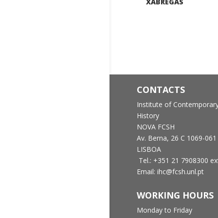
XABREGAS
CONTACTS
Institute of Contemporar
History
NOVA FCSH
Av. Berna, 26 C
1069-061
LISBOA
Tel.: +351 21 7908300 ex
Email: ihc@fcsh.unl.pt
WORKING HOURS
Monday to Friday