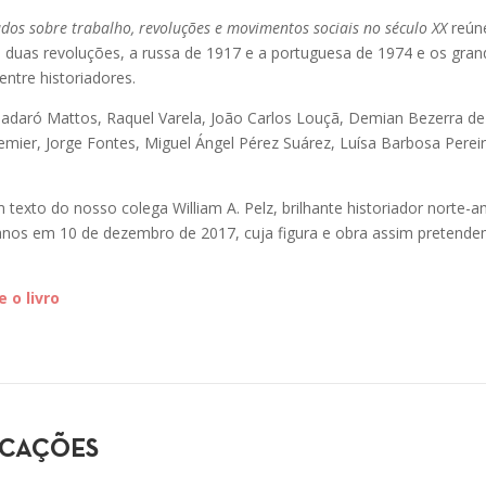
udos sobre trabalho, revoluções e movimentos sociais no século XX
reúne
uas revoluções, a russa de 1917 e a portuguesa de 1974 e os gran
entre historiadores.
 Badaró Mattos, Raquel Varela, João Carlos Louçã, Demian Bezerra d
emier, Jorge Fontes, Miguel Ángel Pérez Suárez, Luísa Barbosa Perei
texto do nosso colega William A. Pelz, brilhante historiador norte-a
nos em 10 de dezembro de 2017, cuja figura e obra assim pretend
 o livro
ICAÇÕES