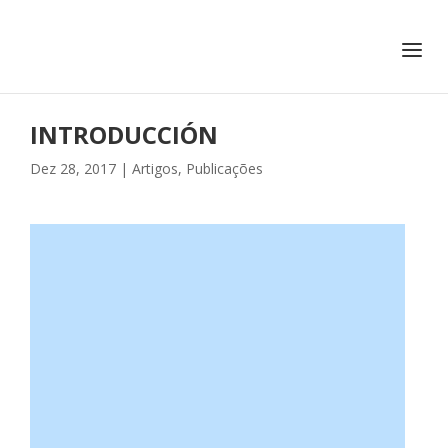
+351 217 908 390
ihc@fcsh.unl.pt
INTRODUCCIÓN
Dez 28, 2017
|
Artigos
,
Publicações