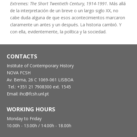
Extremes: The Short Twentieth Century, 1914-1991
. Más allá
de la interpretación de un breve o un largo siglo XX, no
cabe duda alguna de que esos acontecimientos marcaron
claramente un antes y un después. La historia cambió. Y
con ella, evidentemente, la política y la sociedad.
CONTACTS
Institute of Contemporary History
NOVA FCSH
Av. Berna, 26 C
1069-061 LISBOA
Tel.: +351 21 7908300 ext. 1545
Email: ihc@fcsh.unl.pt
WORKING HOURS
Monday to Friday
10.00h - 13.00h /
14.00h - 18.00h