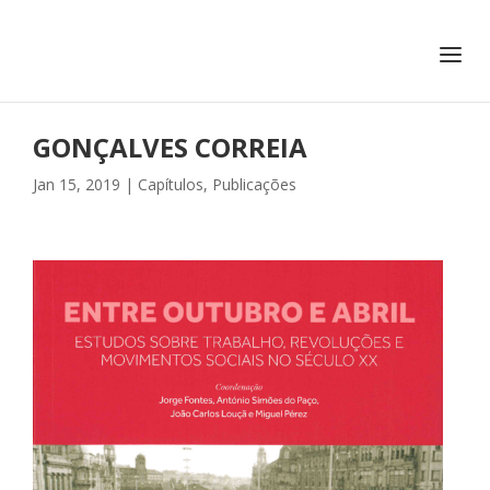
+351 217 908 390
ihc@fcsh.unl.pt
GONÇALVES CORREIA
Jan 15, 2019
|
Capítulos
,
Publicações