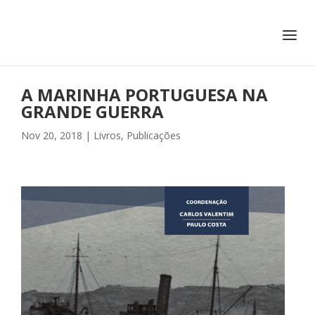
+351 217 908 390
ihc@fcsh.unl.pt
A MARINHA PORTUGUESA NA
GRANDE GUERRA
Nov 20, 2018
|
Livros
,
Publicações