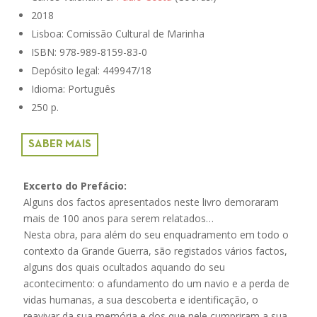
2018
Lisboa: Comissão Cultural de Marinha
ISBN: 978-989-8159-83-0
Depósito legal: 449947/18
Idioma: Português
250 p.
SABER MAIS
Excerto do Prefácio:
Alguns dos factos apresentados neste livro demoraram
mais de 100 anos para serem relatados…
Nesta obra, para além do seu enquadramento em todo o
contexto da Grande Guerra, são registados vários factos,
alguns dos quais ocultados aquando do seu
acontecimento: o afundamento do um navio e a perda de
vidas humanas, a sua descoberta e identificação, o
reavivar da sua memória e dos que nele cumpriram a sua